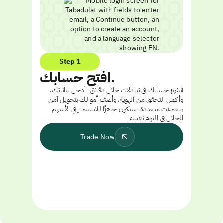
Step 1
افتح حسابك.
أنشئ حسابك في تبادلات خلال دقائق: أدخل بياناتك،
وأكمل التحقق من الهوية، وأضف أموالك بتحويل آمن
وبعملات متعددة. ستكون جاهزًا للاستثمار في الأسهم
الحلال في اليوم نفسه.
Trade Now