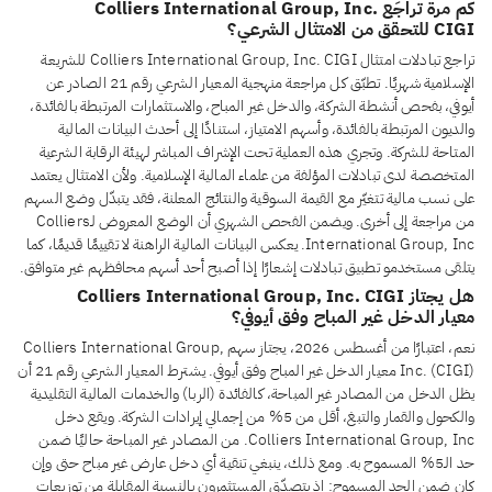
كم مرة تُراجَع Colliers International Group, Inc.
CIGI للتحقق من الامتثال الشرعي؟
تراجع تبادلات امتثال Colliers International Group, Inc. CIGI للشريعة
الإسلامية شهريًا. تطبّق كل مراجعة منهجية المعيار الشرعي رقم 21 الصادر عن
أيوفي، بفحص أنشطة الشركة، والدخل غير المباح، والاستثمارات المرتبطة بالفائدة،
والديون المرتبطة بالفائدة، وأسهم الامتياز، استنادًا إلى أحدث البيانات المالية
المتاحة للشركة. وتجري هذه العملية تحت الإشراف المباشر لهيئة الرقابة الشرعية
المتخصصة لدى تبادلات المؤلفة من علماء المالية الإسلامية. ولأن الامتثال يعتمد
على نسب مالية تتغيّر مع القيمة السوقية والنتائج المعلنة، فقد يتبدّل وضع السهم
من مراجعة إلى أخرى. ويضمن الفحص الشهري أن الوضع المعروض لـColliers
International Group, Inc. يعكس البيانات المالية الراهنة لا تقييمًا قديمًا، كما
يتلقى مستخدمو تطبيق تبادلات إشعارًا إذا أصبح أحد أسهم محافظهم غير متوافق.
هل يجتاز Colliers International Group, Inc. CIGI
معيار الدخل غير المباح وفق أيوفي؟
نعم، اعتبارًا من أغسطس 2026، يجتاز سهم Colliers International Group,
Inc. (CIGI) معيار الدخل غير المباح وفق أيوفي. يشترط المعيار الشرعي رقم 21 أن
يظل الدخل من المصادر غير المباحة، كالفائدة (الربا) والخدمات المالية التقليدية
والكحول والقمار والتبغ، أقل من 5% من إجمالي إيرادات الشركة. ويقع دخل
Colliers International Group, Inc. من المصادر غير المباحة حاليًا ضمن
حد الـ5% المسموح به. ومع ذلك، ينبغي تنقية أي دخل عارض غير مباح حتى وإن
كان ضمن الحد المسموح: إذ يتصدّق المستثمرون بالنسبة المقابلة من توزيعات