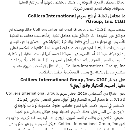
الحلال. ويمكن للشركة العودة إلى الامتثال بخفض ديونها أو عبر تغيّر قيمتها
السوقية، ويُعاد تقييم المعيار شهريًا.
ما معامل تنقية أرباح سهم Colliers International
Group, Inc. CIGI؟
يُصنَّف سهم Colliers International Group, Inc. (CIGI) حاليًا بوصفه غير
متوافق مع الشريعة، لذا لا يُطبَّق عليه معامل تنقية؛ إذ تُحتسب معاملات التنقية
للأسهم التي تجتاز معايير أيوفي فقط. والتنقية (التزكية) هي التصدّق بالجزء اليسير
من توزيعات الأرباح الناشئ عن مصادر عارضة غير مباحة، كالفوائد المكتسبة على
ودائع شركة متوافقة. أما الأسهم غير المتوافقة فمسألتها ليست التنقية بل الأهلية:
فبموجب المعيار الشرعي رقم 21 لا يتأهل السهم حاليًا استثمارًا حلالًا. وإذا عاد
Colliers International Group, Inc. إلى الامتثال في فحص شهري مقبل،
سيُنشر معامل تنقيته مع وضعه المحدّث في تطبيق تبادلات.
هل يجتاز Colliers International Group, Inc. CIGI
معيار أسهم الامتياز وفق أيوفي؟
نعم، اعتبارًا من أغسطس 2026، يجتاز سهم Colliers International Group,
Inc. (CIGI) معيار أسهم الامتياز وفق أيوفي. يحظر المعيار الشرعي رقم 21
الاستثمار في أسهم الامتياز لأنها تمنح حامليها حقوقًا مضمونة أو ذات أولوية في
الأرباح ورأس المال قبل حملة الأسهم العادية، وهو هيكل يتعارض مع المبدأ
الشرعي القاضي بأن يتقاسم المستثمرون الربح والخسارة بنسبة ملكيتهم. ولا يوجد
لدى Colliers International Group, Inc. هيكل أسهم امتياز غير جائز يمسّ
أسهمها العادية، فالسهم متوافق في هذا المعيار. وكسائر معايير أيوفي، يُتحقق من