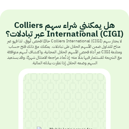
هل يمكنني شراء سهم Colliers
International (CIGI) عبر تبادلات؟
لا يجتاز سهم Colliers International (CIGI) حاليًا فحص أيوفي، لذا فهو غير
متاح للتداول ضمن الأسهم الحلال على تبادلات. يمكنك مع ذلك فتح حساب
ومتابعة CIGI عبر أداة فحص الأسهم الحلال المجانية، واكتشاف أسهم متوافقة
مع الشريعة للاستثمار فيها بدلًا منه؛ إذ تُعاد مراجعة الامتثال شهريًا، وقد يستعيد
السهم وضعه الحلال إذا تغيّرت بياناته المالية.