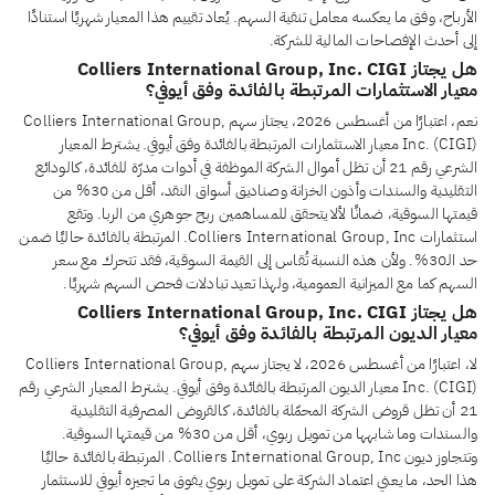
الأرباح، وفق ما يعكسه معامل تنقية السهم. يُعاد تقييم هذا المعيار شهريًا استنادًا
إلى أحدث الإفصاحات المالية للشركة.
هل يجتاز Colliers International Group, Inc. CIGI
معيار الاستثمارات المرتبطة بالفائدة وفق أيوفي؟
نعم، اعتبارًا من أغسطس 2026، يجتاز سهم Colliers International Group,
Inc. (CIGI) معيار الاستثمارات المرتبطة بالفائدة وفق أيوفي. يشترط المعيار
الشرعي رقم 21 أن تظل أموال الشركة الموظفة في أدوات مدرّة للفائدة، كالودائع
التقليدية والسندات وأذون الخزانة وصناديق أسواق النقد، أقل من 30% من
قيمتها السوقية، ضمانًا لألا يتحقق للمساهمين ربح جوهري من الربا. وتقع
استثمارات Colliers International Group, Inc. المرتبطة بالفائدة حاليًا ضمن
حد الـ30%. ولأن هذه النسبة تُقاس إلى القيمة السوقية، فقد تتحرك مع سعر
السهم كما مع الميزانية العمومية، ولهذا تعيد تبادلات فحص السهم شهريًا.
هل يجتاز Colliers International Group, Inc. CIGI
معيار الديون المرتبطة بالفائدة وفق أيوفي؟
لا، اعتبارًا من أغسطس 2026، لا يجتاز سهم Colliers International Group,
Inc. (CIGI) معيار الديون المرتبطة بالفائدة وفق أيوفي. يشترط المعيار الشرعي رقم
21 أن تظل قروض الشركة المحمّلة بالفائدة، كالقروض المصرفية التقليدية
والسندات وما شابهها من تمويل ربوي، أقل من 30% من قيمتها السوقية.
وتتجاوز ديون Colliers International Group, Inc. المرتبطة بالفائدة حاليًا
هذا الحد، ما يعني اعتماد الشركة على تمويل ربوي يفوق ما تجيزه أيوفي للاستثمار