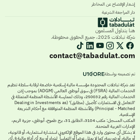
إشعار الإفصاح عن المخاطر
دار المراجعة الشرعية
هنا يتداول المسلمون
شركة تبادلات 2025، جميع الحقوق محفوظة.
contact@tabadulat.com
تم تصميمه بواسطة
تعد شركة تبادلات المحدودة مؤسسة مالية إسلامية خاضعة لرقابة سلطة تنظيم
الخدمات المالية (FSRA) في سوق أبوظبي العالمي (ADGM) بموجب إذن
الخدمات المالية رقم 250032، وذلك لممارسة الأنشطة المنظمة المتمثلة في
'التعامل في الاستثمارات كأصيل (مطابق)' (Dealing in Investments as
Principal - Matched) والأنشطة المنظمة المتوافقة مع أحكام الشريعة
الإسلامية.
المكتب المسجل: مكتب 3104، الطابق 31، برج طموح، أبوظبي، جزيرة الريم،
الإمارات العربية المتحدة.
لا يشكل أي محتوى وارد في هذا الموقع الإلكتروني استشارة استثمارية، أو قانونية،
أو مالية، أو ضريبية، كما لا يمثل عرضاً أو التماساً لشراء أو بيع أي أداة مالية في أي