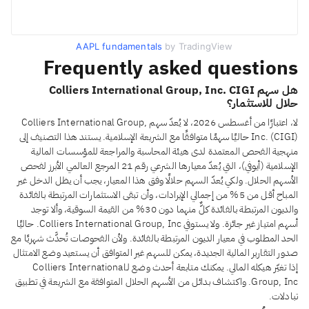
AAPL fundamentals
by TradingView
Frequently asked questions
هل سهم Colliers International Group, Inc. CIGI
حلال للاستثمار؟
لا، اعتبارًا من أغسطس 2026، لا يُعدّ سهم Colliers International Group,
Inc. (CIGI) حاليًا سهمًا متوافقًا مع الشريعة الإسلامية. يستند هذا التصنيف إلى
منهجية الفحص المعتمدة لدى هيئة المحاسبة والمراجعة للمؤسسات المالية
الإسلامية (أيوفي)، التي يُعدّ معيارها الشرعي رقم 21 المرجع العالمي الأبرز لفحص
الأسهم الحلال. ولكي يُعدّ السهم حلالًا وفق هذا المعيار، يجب أن يظل الدخل غير
المباح أقل من 5% من إجمالي الإيرادات، وأن تبقى الاستثمارات المرتبطة بالفائدة
والديون المرتبطة بالفائدة كلٌّ منهما دون 30% من القيمة السوقية، وألا توجد
أسهم امتياز غير جائزة. ولا يستوفي Colliers International Group, Inc. حاليًا
الحد المطلوب في معيار الديون المرتبطة بالفائدة. ولأن الفحوصات تُحدَّث شهريًا مع
صدور التقارير المالية الجديدة، يمكن للسهم غير المتوافق أن يستعيد وضع الامتثال
إذا تغيّر هيكله المالي. يمكنك متابعة أحدث وضع لـColliers International
Group, Inc. واكتشاف بدائل من الأسهم الحلال المتوافقة مع الشريعة في تطبيق
تبادلات.