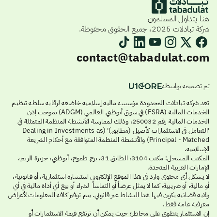
هنا يتداول المسلمون
شركة تبادلات 2025، جميع الحقوق محفوظة.
contact@tabadulat.com
تم تصميمه بواسطة
تعد شركة تبادلات المحدودة مؤسسة مالية إسلامية خاضعة لرقابة سلطة تنظيم
الخدمات المالية (FSRA) في سوق أبوظبي العالمي (ADGM) بموجب إذن
الخدمات المالية رقم 250032، وذلك لممارسة الأنشطة المنظمة المتمثلة في
'التعامل في الاستثمارات كأصيل (مطابق)' (Dealing in Investments as
Principal - Matched) والأنشطة المنظمة المتوافقة مع أحكام الشريعة
الإسلامية.
المكتب المسجل: مكتب 3104، الطابق 31، برج طموح، أبوظبي، جزيرة الريم،
الإمارات العربية المتحدة.
لا يشكل أي محتوى وارد في هذا الموقع الإلكتروني استشارة استثمارية، أو قانونية،
أو مالية، أو ضريبية، كما لا يمثل عرضاً أو التماساً لشراء أو بيع أي أداة مالية في أي
ولاية قضائية يكون فيها هذا النشاط غير قانوني. يتم توفير كافة المعلومات لأغراض
معرفية عامة فقط.
إن الاستثمار ينطوي على مخاطر؛ حيث يمكن أن ترتفع قيمة الاستثمارات أو