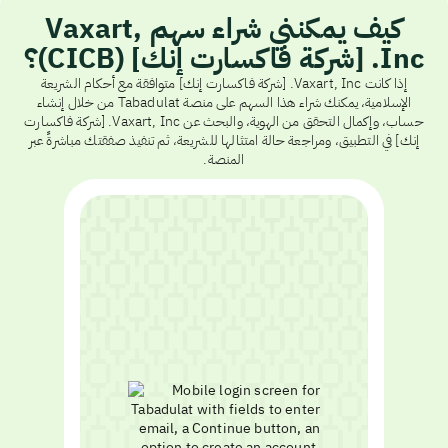
كيف يمكنني شراء سهم Vaxart,
Inc. [شركة فاكسارت إنك] (CICB)؟
إذا كانت Vaxart, Inc. [شركة فاكسارت إنك] متوافقة مع أحكام الشريعة
الإسلامية، يمكنك شراء هذا السهم على منصة Tabadulat من خلال إنشاء
حساب، وإكمال التحقق من الهوية، والبحث عن Vaxart, Inc. [شركة فاكسارت
إنك] في التطبيق، ومراجعة حالة امتثالها للشريعة، ثم تنفيذ صفقتك مباشرةً عبر
المنصة.