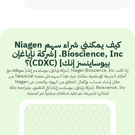
كيف يمكنني شراء سهم Niagen
Bioscience, Inc. [شركة نإياغإن
بيوساينسز إنك] (CDXC)؟
إذا كانت Niagen Bioscience, Inc. [شركة نإياغإن بيوساينسز إنك] متوافقة مع
أحكام الشريعة الإسلامية، يمكنك شراء هذا السهم على منصة Tabadulat من
خلال إنشاء حساب، وإكمال التحقق من الهوية، والبحث عن Niagen
Bioscience, Inc. [شركة نإياغإن بيوساينسز إنك] في التطبيق، ومراجعة حالة
امتثالها للشريعة، ثم تنفيذ صفقتك مباشرةً عبر المنصة.