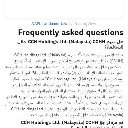
AAPL fundamentals
by TradingView
Frequently asked questions
هل سهم CCH Holdings Ltd. (Malaysia) CCHH حلال
للاستثمار؟
لا، اعتبارًا من يوليو 2026، يُصنَّف سهم CCH Holdings Ltd. (Malaysia)
(CCHH) حاليًا بوصفه غير متوافق مع أحكام الشريعة الإسلامية. يُحدَّد وضع
الشركة من خلال عملية فحص مالي صارمة، تعتمد معايير هيئة المحاسبة والمراجعة
للمؤسسات المالية الإسلامية (أيوفي) بوصفها المعيار العالمي الأساسي للاستثمار
الإسلامي. تبيَّن أن CCH Holdings Ltd. (Malaysia) تجاوزت الحدود المالية
المسموح بها—ولا سيما في مجالات مثل الديون المرتبطة بالفائدة أو الدخل غير
المباح—وبالتالي لا تستوفي شروط الاستثمار الحلال وفق المراجعة الحالية.
للمستثمرين الباحثين عن أسهم عالمية متوافقة مع الشريعة، من الضروري الاطلاع
على أحدث وضع للامتثال، إذ تُحدَّث هذه الفحوصات بانتظام—شهريًا أو عند صدور
تقارير مالية جديدة. يمكنك الاطلاع على الوضع الراهن لـCCH Holdings Ltd.
(Malaysia) واكتشاف بدائل الأسهم الحلال داخل تطبيق تبادلات.
كم مرة تُراجَع CCH Holdings Ltd. (Malaysia) CCHH