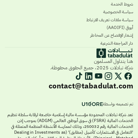
شروط الخدمة
سياسة الخصوصية
سياسة ملفات تعريف الارتباط
أيوفي (AAOIFI)
إشعار الإفصاح عن المخاطر
دار المراجعة الشرعية
هنا يتداول المسلمون
شركة تبادلات 2025، جميع الحقوق محفوظة.
contact@tabadulat.com
تم تصميمه بواسطة
تعد شركة تبادلات المحدودة مؤسسة مالية إسلامية خاضعة لرقابة سلطة تنظيم
الخدمات المالية (FSRA) في سوق أبوظبي العالمي (ADGM) بموجب إذن
الخدمات المالية رقم 250032، وذلك لممارسة الأنشطة المنظمة المتمثلة في
'التعامل في الاستثمارات كأصيل (مطابق)' (Dealing in Investments as
Principal - Matched) والأنشطة المنظمة المتوافقة مع أحكام الشريعة