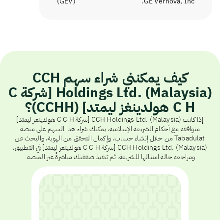
)
GEV
(
GE Vernova, Inc.
كيف يمكنني شراء سهم CCH
Holdings Ltd. (Malaysia) [شركة C
C H هولدينغز ليمتد] (CCHH)؟
إذا كانت CCH Holdings Ltd. (Malaysia) [شركة C C H هولدينغز ليمتد]
متوافقة مع أحكام الشريعة الإسلامية، يمكنك شراء هذا السهم على منصة
Tabadulat من خلال إنشاء حساب، وإكمال التحقق من الهوية، والبحث عن
CCH Holdings Ltd. (Malaysia) [شركة C C H هولدينغز ليمتد] في التطبيق،
ومراجعة حالة امتثالها للشريعة، ثم تنفيذ صفقتك مباشرةً عبر المنصة.