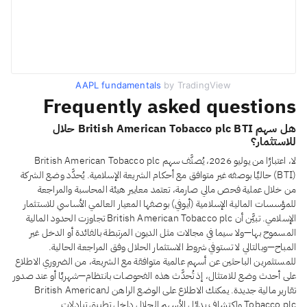
AAPL fundamentals
by TradingView
Frequently asked questions
هل سهم British American Tobacco plc BTI حلال
للاستثمار؟
لا، اعتبارًا من يوليو 2026، يُصنَّف سهم British American Tobacco plc
(BTI) حاليًا بوصفه غير متوافق مع أحكام الشريعة الإسلامية. يُحدَّد وضع الشركة
من خلال عملية فحص مالي صارمة، تعتمد معايير هيئة المحاسبة والمراجعة
للمؤسسات المالية الإسلامية (أيوفي) بوصفها المعيار العالمي الأساسي للاستثمار
الإسلامي. تبيَّن أن British American Tobacco plc تجاوزت الحدود المالية
المسموح بها—ولا سيما في مجالات مثل الديون المرتبطة بالفائدة أو الدخل غير
المباح—وبالتالي لا تستوفي شروط الاستثمار الحلال وفق المراجعة الحالية.
للمستثمرين الباحثين عن أسهم عالمية متوافقة مع الشريعة، من الضروري الاطلاع
على أحدث وضع للامتثال، إذ تُحدَّث هذه الفحوصات بانتظام—شهريًا أو عند صدور
تقارير مالية جديدة. يمكنك الاطلاع على الوضع الراهن لـBritish American
Tobacco plc واكتشاف بدائل الأسهم الحلال داخل تطبيق تبادلات.