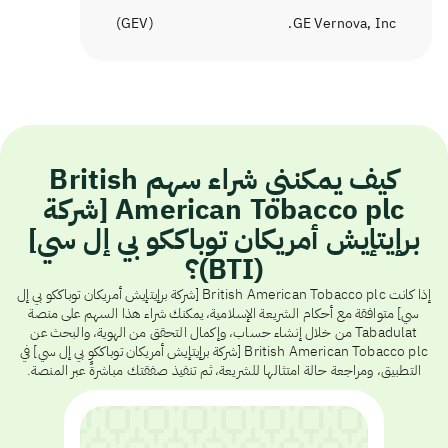
)
GEV
(
GE Vernova, Inc.
كيف يمكنني شراء سهم British
American Tobacco plc [شركة
برإيتإيش أمريكان توباككو بي إل سي]
(BTI)؟
إذا كانت British American Tobacco plc [شركة برإيتإيش أمريكان توباككو بي إل
سي] متوافقة مع أحكام الشريعة الإسلامية، يمكنك شراء هذا السهم على منصة
Tabadulat من خلال إنشاء حساب، وإكمال التحقق من الهوية، والبحث عن
British American Tobacco plc [شركة برإيتإيش أمريكان توباككو بي إل سي] في
التطبيق، ومراجعة حالة امتثالها للشريعة، ثم تنفيذ صفقتك مباشرةً عبر المنصة.