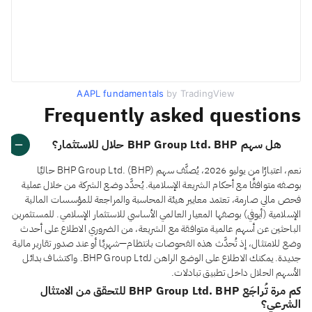
AAPL fundamentals
by TradingView
Frequently asked questions
هل سهم BHP Group Ltd. BHP حلال للاستثمار؟
نعم، اعتبارًا من يوليو 2026، يُصنَّف سهم BHP Group Ltd. (BHP) حاليًا
بوصفه متوافقًا مع أحكام الشريعة الإسلامية. يُحدَّد وضع الشركة من خلال عملية
فحص مالي صارمة، تعتمد معايير هيئة المحاسبة والمراجعة للمؤسسات المالية
الإسلامية (أيوفي) بوصفها المعيار العالمي الأساسي للاستثمار الإسلامي. للمستثمرين
الباحثين عن أسهم عالمية متوافقة مع الشريعة، من الضروري الاطلاع على أحدث
وضع للامتثال، إذ تُحدَّث هذه الفحوصات بانتظام—شهريًا أو عند صدور تقارير مالية
جديدة. يمكنك الاطلاع على الوضع الراهن لـBHP Group Ltd. واكتشاف بدائل
الأسهم الحلال داخل تطبيق تبادلات.
كم مرة تُراجَع BHP Group Ltd. BHP للتحقق من الامتثال
الشرعي؟