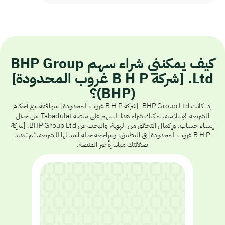
كيف يمكنني شراء سهم BHP Group
Ltd. [شركة B H P غروب المحدودة]
(BHP)؟
إذا كانت BHP Group Ltd. [شركة B H P غروب المحدودة] متوافقة مع أحكام
الشريعة الإسلامية، يمكنك شراء هذا السهم على منصة Tabadulat من خلال
إنشاء حساب، وإكمال التحقق من الهوية، والبحث عن BHP Group Ltd. [شركة
B H P غروب المحدودة] في التطبيق، ومراجعة حالة امتثالها للشريعة، ثم تنفيذ
صفقتك مباشرةً عبر المنصة.