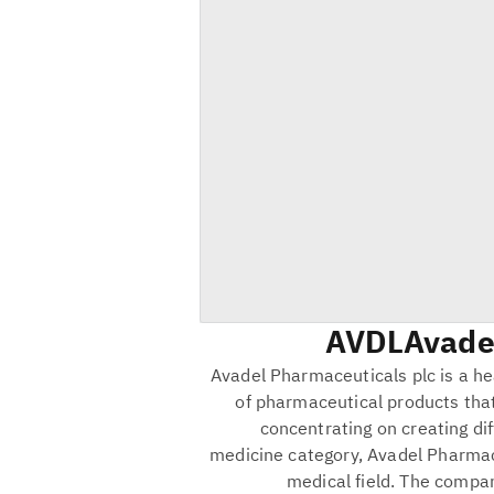
AVDL
Avade
Avadel Pharmaceuticals plc is a h
of pharmaceutical products tha
concentrating on creating di
medicine category, Avadel Pharmac
medical field. The compan