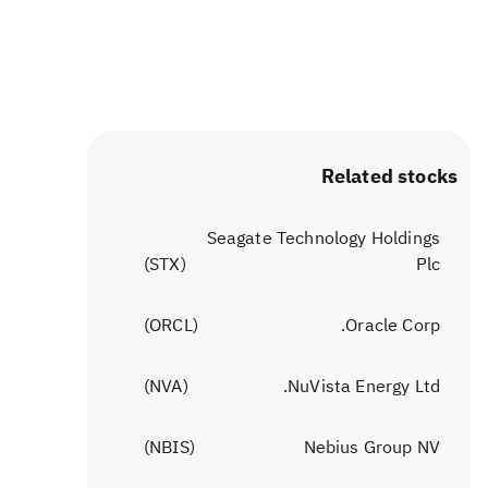
Related stocks
Seagate Technology Holdings
)
STX
(
Plc
)
ORCL
(
Oracle Corp.
)
NVA
(
NuVista Energy Ltd.
)
NBIS
(
Nebius Group NV