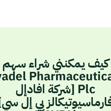
كيف يمكنني شراء سهم
adel Pharmaceutic
Plc [شركة افادإل
ارماسيوتيكالز بي إل سي]