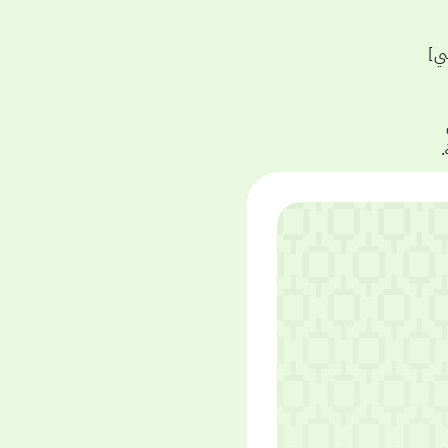
إل سي]
.