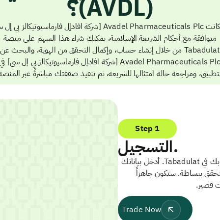
(AVDL)؟
إذا كانت Avadel Pharmaceuticals Plc [شركة افادإل فارماسيوتيكالز بي 
متوافقة مع أحكام الشريعة الإسلامية، يمكنك شراء هذا السهم على منصة
Tabadulat من خلال إنشاء حساب، وإكمال التحقق من الهوية، والبحث عن
Avadel Pharmaceuticals Plc [شركة افادإل فارماسيوتيكالز بي إل سي] في
تطبيق، ومراجعة حالة امتثالها للشريعة، ثم تنفيذ صفقتك مباشرةً عبر المنصة
Step 1
التسجيل.
ابدأ بإنشاء حسابك في Tabadulat. أدخل بياناتك
تحقق ببساطة. ستكون جاهزاً
ت قصير.
Trade Now