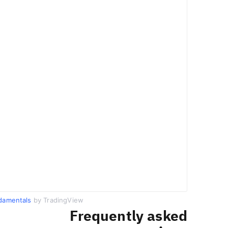
damentals
by TradingView
Frequently asked