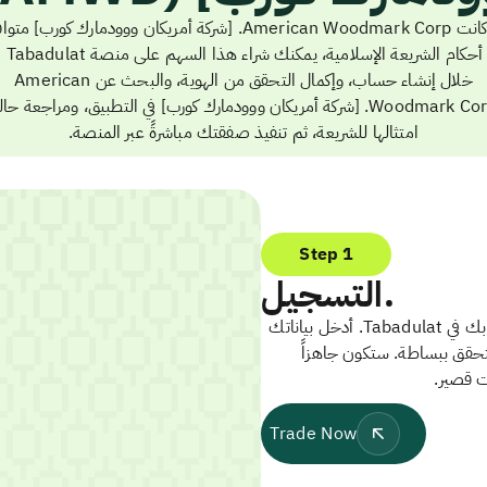
إذا كانت American Woodmark Corp. [شركة أمريكان ووودمارك كورب] مت
مع أحكام الشريعة 
خلال إنشاء حساب، وإكمال التحقق من الهوية، والبحث عن American
Woodmark Corp. [شركة أمريكان ووودمارك كورب] في التطبيق، ومراجعة حال
امتثالها للشريعة، ثم تنفيذ صفقتك مباشرةً عبر المنصة.
Step 1
التسجيل.
ابدأ بإنشاء حسابك في Tabadulat. أدخل بياناتك
تحقق ببساطة. ستكون جاهزاً
ت قصير.
Trade Now