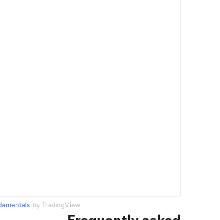
damentals
by TradingView