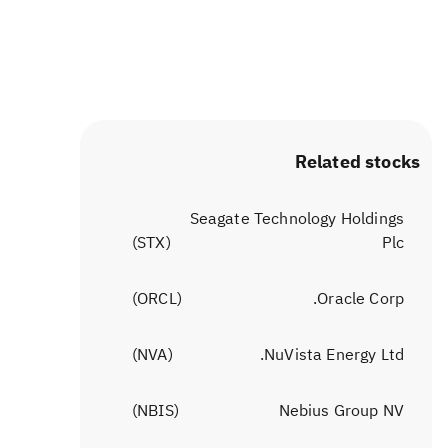
Related stocks
Seagate Technology Holdings
)
STX
(
Plc
)
ORCL
(
Oracle Corp.
)
NVA
(
NuVista Energy Ltd.
)
NBIS
(
Nebius Group NV