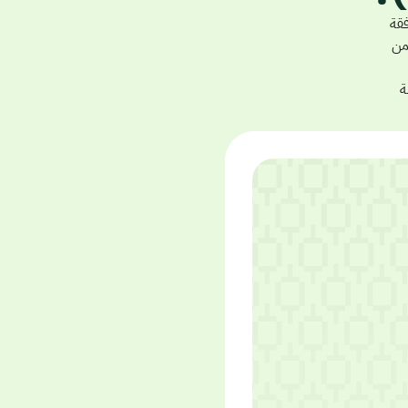
وافقة
الإسلامية، يمكنك شراء هذا السهم على منصة Tabadulat من
ة