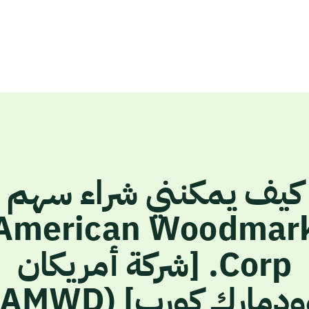
كيف يمكنني شراء سهم
American Woodmar
Corp. [شركة أمريكان
دمارك كورب] (AMWD)؟