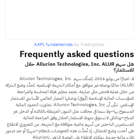
AAPL fundamentals
by TradingView
Frequently asked questions
هل سهم Allurion Technologies, Inc. ALUR حلال
للاستثمار؟
لا، اعتبارًا من يوليو 2026، يُصنَّف سهم Allurion Technologies, Inc.
(ALUR) حاليًا بوصفه غير متوافق مع أحكام الشريعة الإسلامية. يُحدَّد وضع الشركة
من خلال عملية فحص مالي صارمة، تعتمد معايير هيئة المحاسبة والمراجعة
للمؤسسات المالية الإسلامية (أيوفي) بوصفها المعيار العالمي الأساسي للاستثمار
الإسلامي. تبيَّن أن Allurion Technologies, Inc. تجاوزت الحدود المالية
المسموح بها—ولا سيما في مجالات مثل الديون المرتبطة بالفائدة أو الدخل غير
المباح—وبالتالي لا تستوفي شروط الاستثمار الحلال وفق المراجعة الحالية.
للمستثمرين الباحثين عن أسهم عالمية متوافقة مع الشريعة، من الضروري الاطلاع
على أحدث وضع للامتثال، إذ تُحدَّث هذه الفحوصات بانتظام—شهريًا أو عند صدور
تقارير مالية جديدة. يمكنك الاطلاع على الوضع الراهن لـAllurion