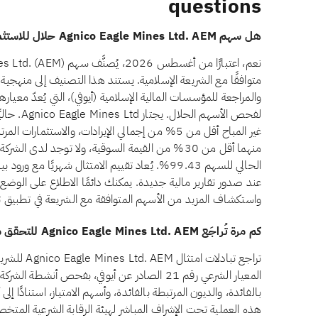
questions
هل سهم Agnico Eagle Mines Ltd. AEM حلال للاستثمار؟
متوافقًا مع الشريعة الإسلامية. يستند هذا التصنيف إلى منهج
لفحص الأسهم
غير المباح أقل من 5% من إجمالي الإيرادات، والاستثمار
منهما أقل من 30% من القيمة السوقية، ولا توجد لدى ا
الحالي للسهم 99.43%. يُعاد تقييم الامتثال شهريًا
واستكشاف المزيد من الأسهم المتوافقة مع الشريعة في تطبيق ت
كم مرة تُراجَع Agnico Eagle Mines Ltd. AEM للتحقق من الامتثال الشرعي؟
تراجع تبادلا
المعيار الشرعي رقم 21 الصادر عن أيوفي، بفحص أنشط
بالفائدة، والديون المرتبطة بالفائدة، وأسهم الامتياز، استنادًا إل
هذه العملية تحت الإشراف المباشر لهيئة الرقابة الشرعية المتخص