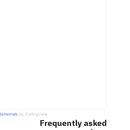
damentals
by TradingView
Frequently asked