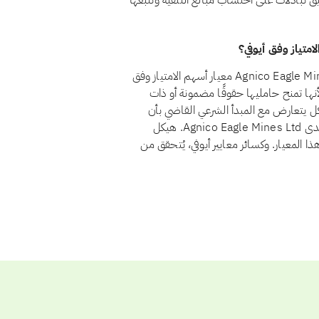
تبادلات على احتساب مبالغ التنقية وتتبّعها
نعم، اعتبارًا من أغسطس 2026، يجتاز سهم Agnico Eagle Mines Ltd. (AEM) معيار أسهم الامتياز وفق
ار في أسهم الامتياز لأنها تمنح حامليها حقوقًا مضمونة أو ذات
يكل يتعارض مع المبدأ الشرعي القاضي بأن
يتقاسم المستثمرون الربح والخسارة بنسبة ملكيتهم. ولا يوجد لدى Agnico Eagle Mines Ltd. هيكل
ا المعيار. وكسائر معايير أيوفي، يُتحقق من