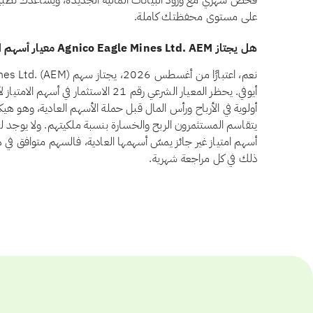
فحص شهري مع ورود البيانات المالية الجديدة، ويساعدك تطبيق 
على مستوى محفظتك كاملة.
هل يجتاز Agnico Eagle Mines Ltd. AEM معيار أسهم الامتياز وفق أيوفي؟
أيوفي. يحظر المعيار الشرعي رقم 21 الاستثم
أولوية في الأرباح ورأس المال قبل حملة الأسهم العادية، وهو ه
أسهم امتياز غير جائز يمسّ أسهمها العادية، فالسهم متوافق في هذ
ذلك في كل مراجعة شهرية.