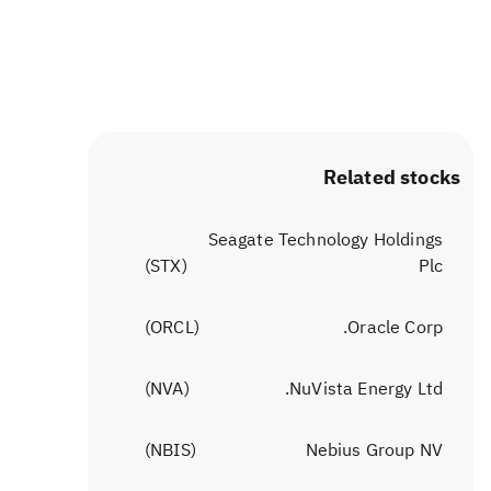
Related stocks
Seagate Technology Holdings
)
STX
(
Plc
)
ORCL
(
Oracle Corp.
)
NVA
(
NuVista Energy Ltd.
)
NBIS
(
Nebius Group NV