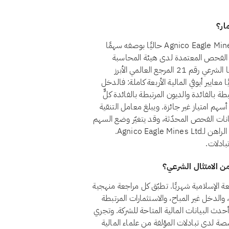
نعم، اعتبارًا من أغسطس 2026، يُصنَّف سهم Agnico Eagle Mines Ltd. (AEM) حاليًا بوصفه سهمًا
ية الفحص المعتمدة لدى هيئة المحاسبة
والمراجعة للمؤسسات المالية الإسلامية (أيوفي)، التي يُعدّ معيارها الشرعي رقم 21 المرجع العالمي الأبرز
 الحلال. يجتاز Agnico Eagle Mines Ltd. حاليًا معايير أيوفي المالية الأربعة كاملة: فالدخل
ات المرتبطة بالفائدة والديون المرتبطة بالفائدة كلٌّ
لشركة أسهم امتياز غير جائزة. ويبلغ معامل التنقية
 مع ورود بيانات الفحص المحدّثة، وقد يتغيّر وضع السهم
عند صدور تقارير مالية جديدة. يمكنك دائمًا الاطلاع على الوضع الراهن لـAgnico Eagle Mines Ltd.
بادلات.
ت امتثال Agnico Eagle Mines Ltd. AEM للشريعة الإسلامية شهريًا. تطبّق كل مراجعة منهجية
ة الشركة، والدخل غير المباح، والاستثمارات المرتبطة
ى أحدث البيانات المالية المتاحة للشركة. وتجري
صة لدى تبادلات المؤلفة من علماء المالية