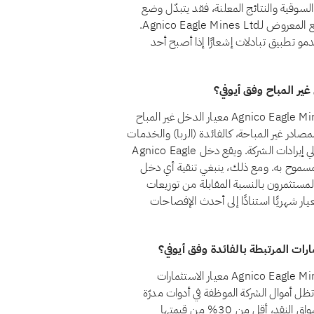
السوقية والنتائج المعلنة، فقد يتبدّل وضع
السهم من مراجعة إلى أخرى. ويضمن الفحص الشهري أن الوضع المعروض لـAgnico Eagle Mines Ltd.
خدمو تطبيق تبادلات إشعارًا إذا أصبح أحد
نعم، اعتبارًا من أغسطس 2026، يجتاز سهم Agnico Eagle Mines Ltd. (AEM) معيار الدخل غير المباح
قم 21 أن يظل الدخل من المصادر غير المباحة، كالفائدة (الربا) والخدمات
المالية التقليدية والكحول والقمار والتبغ، أقل من 5% من إجمالي إيرادات الشركة. ويقع دخل Agnico Eagle
من المصادر غير المباحة حاليًا ضمن حد الـ5% المسموح به. ومع ذلك، ينبغي تنقية أي دخل
مستثمرون بالنسبة المقابلة من توزيعات
يار شهريًا استنادًا إلى أحدث الإفصاحات
نعم، اعتبارًا من أغسطس 2026، يجتاز سهم Agnico Eagle Mines Ltd. (AEM) معيار الاستثمارات
بالفائدة وفق أيوفي. يشترط المعيار الشرعي رقم 21 أن تظل أموال الشركة الموظفة في أدوات مدرّة
للفائدة، كالودائع التقليدية والسندات وأذون الخزانة وصناديق أسواق النقد، أقل من 30% من قيمتها