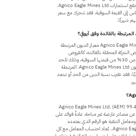
السوقية، ضمانًا لألا يتحقق للمساهمين ربح جوهري من الربا. وتقع استثمارات Agnico Eagle Mines Ltd.
30%. ولأن هذه النسبة تُقاس إلى القيمة السوقية، فقد تتحرك مع سعر
هم شهريًا.
نعم، اعتبارًا من أغسطس 2026، يجتاز سهم Agnico Eagle Mines Ltd. (AEM) معيار الديون المرتبطة
ط المعيار الشرعي رقم 21 أن تظل قروض الشركة المحمّلة بالفائدة، كالقروض
المصرفية التقليدية والسندات وما شابهها من تمويل ربوي، أقل من 30% من قيمتها السوقية، وذلك للحد
من تعرّض المساهمين للرفع المالي القائم على الفائدة. وتقع ديون Agnico Eagle Mines Ltd. المرتبطة
لسوقية تتغيّر يوميًا، فقد تقترب نسبة الدين من الحد أو تبتعد
ر.
اعتبارًا من أغسطس 2026، يبلغ معامل تنقية أرباح سهم Agnico Eagle Mines Ltd. (AEM) 99.43%.
ئ عن مصادر عارضة غير مباحة، عادةً فوائد على
 ومعامل التنقية هو الرقم الذي يعتمده
المستثمر الحلال لاحتساب ذلك التصدّق لسهم Agnico Eagle Mines Ltd.. يُعاد احتساب المعامل مع كل