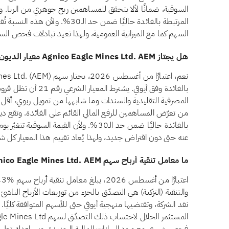
المرتبطة بالفائدة حاليًا ضمن حد الـ
السهم كما مع الميزانية العمومية، ولهذا تعيد تبادلات فحص الس
هل يجتاز Agnico Eagle Mines Ltd. AEM معيار الديون المرتبطة بالفائدة وفق أيوفي؟
بالفائدة وفق أيوفي. يشتر
بالفائدة حاليًا ضمن حد الـ30%. ولأن القيمة ا
عنه حتى دون اقتراض جديد، ولهذا يُعاد تقييم هذا المعيار كل شه
ما معامل تنقية أرباح سهم Agnico Eagle Mines Ltd. AEM؟
والتنقية (التزكية) هي التصدّق بالجزء من توزيعات الأرباح الناش
نقد الشركة، وتقتضيها منهجية أيوفي حتى للأسهم المتوافقة كليًا.