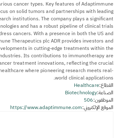
 various cancer types. Key features of Adaptimmune
ocus on solid tumors and partnerships with leading
rch institutions. The company plays a significant
nologies and has a robust pipeline of clinical trials
ddress cancers. With a presence in both the US and
mune Therapeutics plc ADR provides investors and
velopments in cutting-edge treatments within the
ndustries. Its contributions to immunotherapy are
ancer treatment innovations, reflecting the crucial
 healthcare where pioneering research meets real-
world clinical applications.
القطاع:
Healthcare
الصناعة:
Biotechnology
الموظفون:
506
الموقع الإلكتروني:
https://www.adaptimmune.com