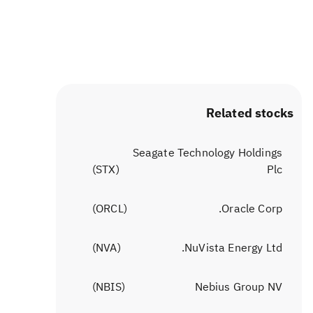
Related stocks
Seagate Technology Holdings
)
STX
(
Plc
)
ORCL
(
Oracle Corp.
)
NVA
(
NuVista Energy Ltd.
)
NBIS
(
Nebius Group NV