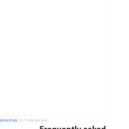
damentals
by TradingView