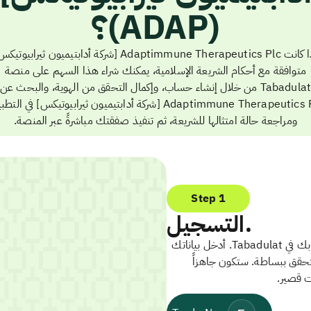
(ADAP)؟
إذا كانت Adaptimmune Therapeutics Plc [شركة أدابتيميون ثيرابيوتي
متوافقة مع أحكام الشريعة الإسلامية، يمكنك شراء هذا السهم على منصة
Tabadulat من خلال إنشاء حساب، وإكمال التحقق من الهوية، والبحث عن
Adaptimmune Therapeutics Plc [شركة أدابتيميون ثيرابيوتيكس] في الت
ومراجعة حالة امتثالها للشريعة، ثم تنفيذ صفقتك مباشرةً عبر المنصة.
Step 1
التسجيل.
ابدأ بإنشاء حسابك في Tabadulat. أدخل بياناتك
تحقق ببساطة. ستكون جاهزاً
ت قصير.