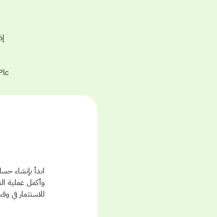
وأكمل عملية ال
للاستثمار في وق