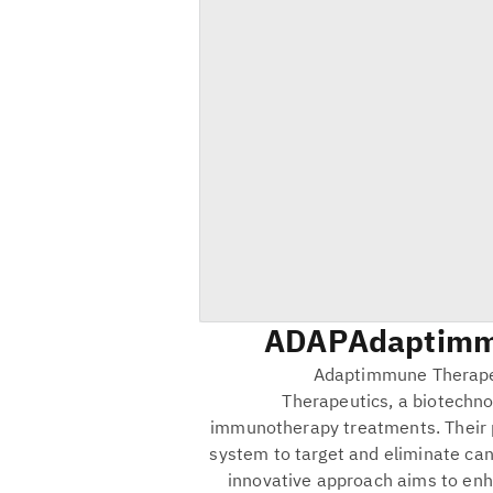
ADAP
Adaptimm
Adaptimmune Therape
Therapeutics, a biotechn
immunotherapy treatments. Their p
system to target and eliminate canc
innovative approach aims to enha