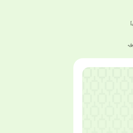
كس]
طبيق،