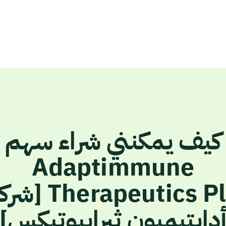
كيف يمكنني شراء سهم
Adaptimmune
Therapeutics Plc [
دابتيميون ثيرابيوتيكس]