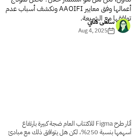
أعمالها وفق معايير AAOIFI ونكشف أسباب عدم
توافقها مع الشريعة.
سلمى هاني
Aug 4, 2025
أثار طرح Figma للاكتتاب العام ضجة كبيرة بارتفاع
أسهمها بنسبة 250%، لكن هل يتوافق ذلك مع مبادئ