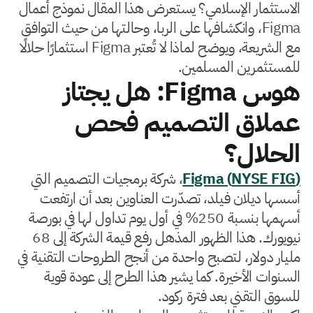
الاستثمار الإسلامي؟ يستعرض هذا المقال نموذج أعمال
Figma، وانكشافها على الربا، وحالتها من حيث التوافق
مع الشريعة، ويوضح لماذا لا تُعتبر Figma استثمارًا حلالًا
للمستثمرين المسلمين.
هوس Figma: هل يجتاز
عملاق التصميم فحص
الحلال؟
(NYSE FIG) Figma
، شركة برمجيات التصميم التي
أسسها ديلان فيلد، تصدّرت العناوين بعد أن ارتفعت
أسهمها بنسبة 250% في أول يوم تداول لها في بورصة
نيويورك. هذا الظهور المذهل رفع قيمة الشركة إلى 68
مليار دولار، لتصبح واحدة من أنجح الطروحات التقنية في
السنوات الأخيرة. كما يشير هذا الطرح إلى عودة قوية
للسوق التقني بعد فترة ركود.