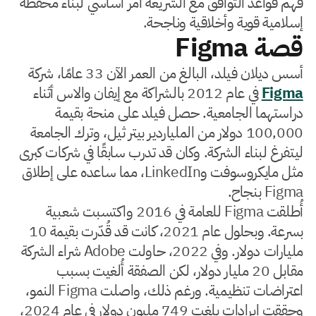
فهم قواعد التوافق مع الشريعة أمر أساسي لبناء محفظة
إسلامية قوية وأخلاقية وناجحة.
قصة Figma
أسس ديلان فيلد، البالغ من العمر الآن 33 عامًا، شركة
Figma
في عام 2012 بالشراكة مع إيفان والاس أثناء
دراستهما الجامعية. حصل فيلد على منحة بقيمة
100,000 دولار من الملياردير بيتر ثيل، وترك الجامعة
ليتفرغ لبناء الشركة. وكان قد تدرب سابقًا في شركات كبرى
مثل مايكروسوفت وLinkedIn، مما ساعده على إطلاق
Figma بنجاح.
أُطلقت Figma للعامة في 2016 واكتسبت شعبية
بسرعة. وبحلول عام 2021، كانت قد قُدّرت بقيمة 10
مليارات دولار. وفي 2022، حاولت Adobe شراء الشركة
مقابل 20 مليار دولار، لكن الصفقة أُلغيت بسبب
اعتراضات تنظيمية. ورغم ذلك، واصلت Figma النمو،
وحققت إيرادات بلغت 749 مليون دولار في عام 2024،