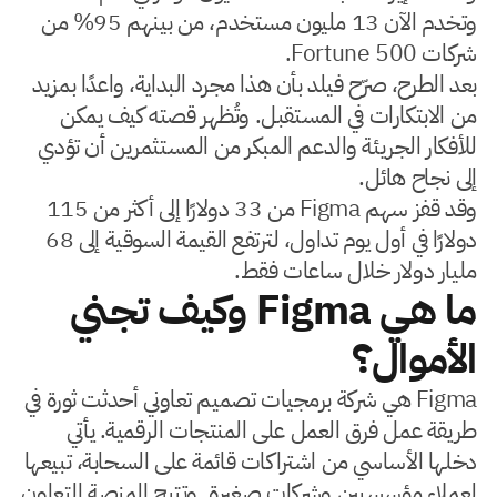
وتخدم الآن 13 مليون مستخدم، من بينهم 95% من
شركات Fortune 500.
بعد الطرح، صرّح فيلد بأن هذا مجرد البداية، واعدًا بمزيد
من الابتكارات في المستقبل. وتُظهر قصته كيف يمكن
للأفكار الجريئة والدعم المبكر من المستثمرين أن تؤدي
إلى نجاح هائل.
وقد قفز سهم Figma من 33 دولارًا إلى أكثر من 115
دولارًا في أول يوم تداول، لترتفع القيمة السوقية إلى 68
مليار دولار خلال ساعات فقط.
ما هي Figma وكيف تجني
الأموال؟
Figma هي شركة برمجيات تصميم تعاوني أحدثت ثورة في
طريقة عمل فرق العمل على المنتجات الرقمية. يأتي
دخلها الأساسي من اشتراكات قائمة على السحابة، تبيعها
لعملاء مؤسسيين وشركات صغيرة. وتتيح المنصة التعاون