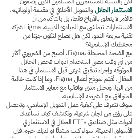
لكن بالنسبة للمستثمرين المسلمين الذين يضعون
الاستثمار الحلال
والتمويل الأخلاقي في مقدمة أولوياتهم،
فالأمر لا يتعلق بالأرباح فقط، بل بالتأكد من أن
الاستثمارات تتماشى مع المبادئ الدينية. Figma شركة
تقنية سريعة النمو، لكن هل تصلح لتكون جزءًا من
محفظتك الإسلامية؟
مع الضجة المحيطة بـFigma، أصبح من الضروري أكثر
من أي وقت مضى استخدام أدوات فحص الحلال
الموثوقة وإجراء تدقيق شرعي قبل الاستثمار. في هذا
المقال، نُقيّم نموذج أعمال Figma، وما إذا كانت خالية
من الربا، ونحلل مدى توافقها مع معايير الاستثمار
المتوافق مع الشريعة الإسلامية.
سوف تتعرف على كيفية عمل التمويل الإسلامي، وتحصل
على رؤى من لجان شرعية، وتكتشف كيف تساعدك
أدوات مثل صناديق ETFs الحلال في الاستثمار في
الأسواق الحديثة. سواء كنت مبتدئًا أو لديك خبرة، فإن