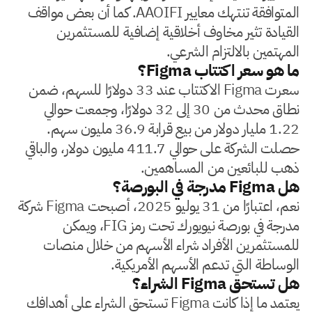
المتوافقة تنتهك معايير AAOIFI. كما أن بعض مواقف
القيادة تثير مخاوف أخلاقية إضافية للمستثمرين
المهتمين بالالتزام الشرعي.
ما هو سعر اكتتاب Figma؟
سعرت Figma الاكتتاب عند 33 دولارًا للسهم، ضمن
نطاق محدث من 30 إلى 32 دولارًا، وجمعت حوالي
1.22 مليار دولار من بيع قرابة 36.9 مليون سهم.
حصلت الشركة على حوالي 411.7 مليون دولار، والباقي
ذهب للبائعين من المساهمين.
هل Figma مدرجة في البورصة؟
نعم، اعتبارًا من 31 يوليو 2025، أصبحت Figma شركة
مدرجة في بورصة نيويورك تحت رمز FIG، ويمكن
للمستثمرين الأفراد شراء الأسهم من خلال منصات
الوساطة التي تدعم الأسهم الأمريكية.
هل تستحق Figma الشراء؟
يعتمد ما إذا كانت Figma تستحق الشراء على أهدافك