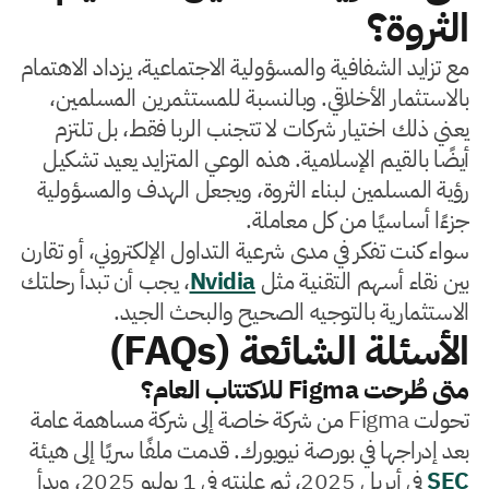
الثروة؟
مع تزايد الشفافية والمسؤولية الاجتماعية، يزداد الاهتمام
بالاستثمار الأخلاقي. وبالنسبة للمستثمرين المسلمين،
يعني ذلك اختيار شركات لا تتجنب الربا فقط، بل تلتزم
أيضًا بالقيم الإسلامية. هذه الوعي المتزايد يعيد تشكيل
رؤية المسلمين لبناء الثروة، ويجعل الهدف والمسؤولية
جزءًا أساسيًا من كل معاملة.
سواء كنت تفكر في مدى شرعية التداول الإلكتروني، أو تقارن
بين نقاء أسهم التقنية مثل
Nvidia
، يجب أن تبدأ رحلتك
الاستثمارية بالتوجيه الصحيح والبحث الجيد.
الأسئلة الشائعة (FAQs)
متى طُرحت Figma للاكتتاب العام؟
تحولت Figma من شركة خاصة إلى شركة مساهمة عامة
بعد إدراجها في بورصة نيويورك. قدمت ملفًا سريًا إلى هيئة
SEC
في أبريل 2025، ثم علنته في 1 يوليو 2025، وبدأ