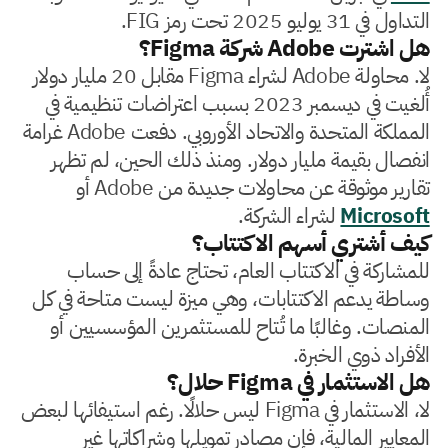
التداول في 31 يوليو 2025 تحت رمز FIG.
هل اشترت Adobe شركة Figma؟
لا. محاولة Adobe لشراء Figma مقابل 20 مليار دولار
أُلغيت في ديسمبر 2023 بسبب اعتراضات تنظيمية في
المملكة المتحدة والاتحاد الأوروبي. دفعت Adobe غرامة
انفصال بقيمة مليار دولار. ومنذ ذلك الحين، لم تظهر
تقارير موثوقة عن محاولات جديدة من Adobe أو
Microsoft
لشراء الشركة.
كيف أشتري أسهم الاكتتاب؟
للمشاركة في الاكتتاب العام، تحتاج عادةً إلى حساب
وساطة يدعم الاكتتابات، وهي ميزة ليست متاحة في كل
المنصات. وغالبًا ما تُتاح للمستثمرين المؤسسيين أو
الأفراد ذوي الخبرة.
هل الاستثمار في Figma حلال؟
لا، الاستثمار في Figma ليس حلالًا. رغم استيفائها لبعض
المعايير المالية، فإن مصادر تمويلها وشراكاتها غير