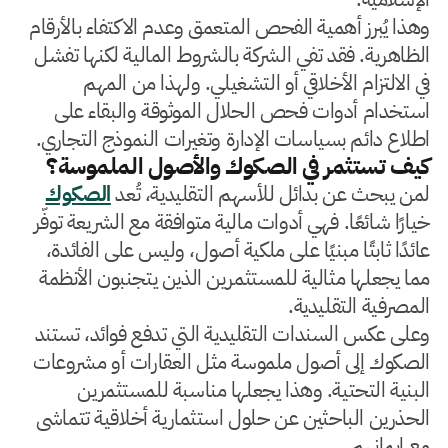
وهذا يُبرز أهمية الفحص المتعمق وعدم الاكتفاء بالأرقام
الظاهرية. فقد تفي الشركة بالشروط المالية لكنها تفشل
في الالتزام الأخلاقي أو التشغيلي. ولهذا من المهم
استخدام أدوات فحص الحلال الموثوقة والبقاء على
اطلاع دائم بسياسات الإدارة وتغيرات النموذج التجاري.
كيف تستثمر في الصكوك والأصول الملموسة؟
لمن يبحث عن بدائل للأسهم التقليدية، تُعد
الصكوك
خيارًا شائعًا. فهي أدوات مالية متوافقة مع الشريعة توفّر
عائدًا ثابتًا مبنيًا على ملكية أصول، وليس على الفائدة،
مما يجعلها مثالية للمستثمرين الذين يتجنبون الأنظمة
المصرفية التقليدية.
وعلى عكس السندات التقليدية التي تدفع فوائد، تستند
الصكوك إلى أصول ملموسة مثل العقارات أو مشروعات
البنية التحتية. وهذا يجعلها مناسبة للمستثمرين
الحذرين الباحثين عن حلول استثمارية أخلاقية تتماشى
مع إيمانهم.