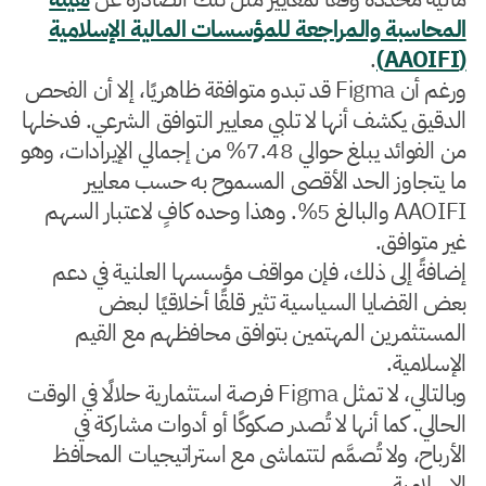
المحاسبة والمراجعة للمؤسسات المالية الإسلامية
.
(AAOIFI)
ورغم أن Figma قد تبدو متوافقة ظاهريًا، إلا أن الفحص
الدقيق يكشف أنها لا تلبي معايير التوافق الشرعي. فدخلها
من الفوائد يبلغ حوالي 7.48% من إجمالي الإيرادات، وهو
ما يتجاوز الحد الأقصى المسموح به حسب معايير
AAOIFI والبالغ 5%. وهذا وحده كافٍ لاعتبار السهم
غير متوافق.
إضافةً إلى ذلك، فإن مواقف مؤسسها العلنية في دعم
بعض القضايا السياسية تثير قلقًا أخلاقيًا لبعض
المستثمرين المهتمين بتوافق محافظهم مع القيم
الإسلامية.
وبالتالي، لا تمثل Figma فرصة استثمارية حلالًا في الوقت
الحالي. كما أنها لا تُصدر صكوكًا أو أدوات مشاركة في
الأرباح، ولا تُصمَّم لتتماشى مع استراتيجيات المحافظ
الإسلامية.