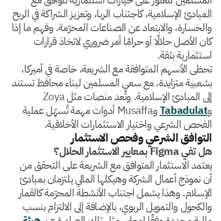
المبادئ الإسلامية، كاجتناب الربا، وتعزيز الشراكة في الربح
والخسارة، والابتعاد عن الصناعات المحرّمة. وفهم ما إذا
كان الأصل حلالًا أو حرامًا أمر ضروري لاتخاذ قرارات
استثمارية بثقة.
تحظى الأسهم المتوافقة مع الشريعة، خاصة في أميركا،
بشعبية متزايدة، مع سعي المسلمين لبناء محافظ تستند
إلى المبادئ الإسلامية. وتُعد منصات مثل Zoya
و
Tabadulat
وMusaffa أدوات مهمة تُسهّل عملية
الفحص الشرعي واختيار الاستثمارات الأخلاقية.
التوافق الشرعي وفحص الاستثمار
هل تفي Figma بمعايير الاستثمار الحلال؟
يعتمد الاستثمار المتوافق مع الشريعة على التحقق من
أن نموذج أعمال الشركة وهيكلها المالي يلتزمان بمبادئ
الإسلام. وهذا يشمل اجتناب الأنشطة المحرّمة كالقمار
والكحول والتمويل الربوي، بالإضافة إلى الالتزام بنسب
مالية محددة وفقًا لمعايير مثل تلك الصادرة عن
هيئة