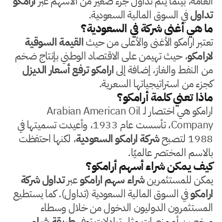
العامة، بينما يتم تداول جزء صغير من الأسهم عبر
ارامكو
تداول
في السوق المالية السعودية.
ما هي أغنى شركة في السعودية؟
تعتبر ارامكو الأغنى والأعلى من حيث
القيمة السوقية
لارامكو
، حيث تهيمن على الاقتصاد الوطني بإنتاج ضخم
من النفط والغاز، إضافة إلى
ارامكو ترفع أسعار الديزل
كجزء من استراتيجياتها السعرية.
ماذا تعني كلمة أرامكو؟
ارامكو هي اختصار لـ Arabian American Oil
Company، تأسست عام 1933، وأعيدت تسميتها في
1988 لتصبح
شركة ارامكو السعودية
، لكنها احتفظت
بالاسم المختصر عالميًا.
كيف يمكن شراء أسهم أرامكو؟
يمكن للمستثمرين
شراء سهم ارامكو
عبر
تداول شركة
ارامكو
في السوق المالية السعودية (تداول). كما يستطيع
المستثمرون الدوليون الدخول من خلال وسطاء
مرخصين أو منصات مثل تبادلات توفر
طريقة شراء