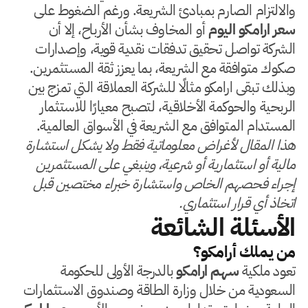
والالتزام الصارم بمبادئ الشريعة. ورغم الضغوط على
سعر ارامكو اليوم
أو المخاوف بشأن الأرباح، إلا أن
الشركة تواصل تحقيق تدفقات نقدية قوية، وإصدارات
صكوك متوافقة مع الشريعة، بما يعزز ثقة المستثمرين.
وبذلك تبقى ارامكو مثالًا للشركة العملاقة التي تمزج بين
الربحية والحوكمة الأخلاقية، لتصبح معيارًا للاستثمار
المستدام المتوافق مع الشريعة في الأسواق العالمية.
هذا المقال لأغراض معلوماتية فقط ولا يشكل استشارة
مالية أو استثمارية أو شرعية، وينبغي على المستثمرين
إجراء فحصهم الخاص واستشارة خبراء مختصين قبل
اتخاذ أي قرار استثماري.
الأسئلة الشائعة
من يملك أرامكو؟
تعود ملكية
سهم ارامكو
بالدرجة الأولى للحكومة
السعودية من خلال وزارة الطاقة وصندوق الاستثمارات