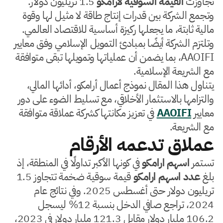
تجاوزت
القيمة السوقية لارامكو
1.5 تريليون دولار.
وتجمع الشركة بين قدرات إنتاج طاقة لا مثيل لها وقوة
مالية ثابتة، ما يجعلها ركيزة أساسية للاقتصاد العالمي.
وتلتزم الشركة أيضًا بمبادئ التمويل الإسلامي وفق معايير
AAOIFI، بما يضمن أن عملياتها وتمويلها تبقى متوافقة
مع الشريعة الإسلامية.
يتناول هذا المقال نموذج أعمال أرامكو، أدائها المالي،
والتزامها بالاستثمار الأخلاقي، مع تسليط الضوء على دور
معايير
AAOIFI
في تعزيز مكانتها كشركة عملاقة متوافقة
مع الشريعة.
عملاق تدعمه الأرقام
تستمر
اسهم ارامكو
في كونها الأكبر تداولًا في المنطقة، إذ
بلغ
عدد اسهم ارامكو
قيمة سوقية ضخمة تتجاوز 1.5
تريليون دولار حتى أغسطس 2025. وفي نتائج عام
2024، تراجع صافي الدخل بنسبة 12% ليسجل
106.2 مليار دولار مقابل 121.3 مليار دولار في 2023،