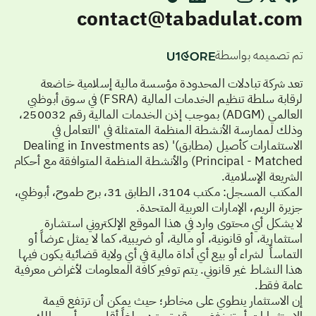
contact@tabadulat.com
تم تصميمه بواسطة
تعد شركة تبادلات المحدودة مؤسسة مالية إسلامية خاضعة
لرقابة سلطة تنظيم الخدمات المالية (FSRA) في سوق أبوظبي
العالمي (ADGM) بموجب إذن الخدمات المالية رقم 250032،
وذلك لممارسة الأنشطة المنظمة المتمثلة في 'التعامل في
الاستثمارات كأصيل (مطابق)' (Dealing in Investments as
Principal - Matched) والأنشطة المنظمة المتوافقة مع أحكام
الشريعة الإسلامية.
المكتب المسجل: مكتب 3104، الطابق 31، برج طموح، أبوظبي،
جزيرة الريم، الإمارات العربية المتحدة.
لا يشكل أي محتوى وارد في هذا الموقع الإلكتروني استشارة
استثمارية، أو قانونية، أو مالية، أو ضريبية، كما لا يمثل عرضاً أو
التماساً لشراء أو بيع أي أداة مالية في أي ولاية قضائية يكون فيها
هذا النشاط غير قانوني. يتم توفير كافة المعلومات لأغراض معرفية
عامة فقط.
إن الاستثمار ينطوي على مخاطر؛ حيث يمكن أن ترتفع قيمة