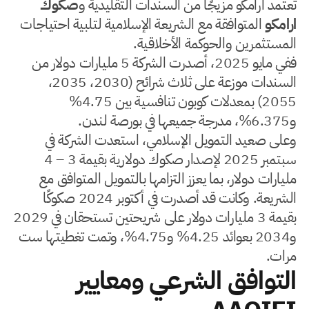
تعتمد ارامكو مزيجًا من السندات التقليدية و
صكوك
ارامكو
المتوافقة مع الشريعة الإسلامية لتلبية احتياجات
المستثمرين والحوكمة الأخلاقية.
ففي مايو 2025، أصدرت الشركة 5 مليارات دولار من
السندات موزعة على ثلاث شرائح (2030، 2035،
2055) بمعدلات كوبون تنافسية بين 4.75%
و6.375%، مدرجة جميعها في بورصة لندن.
وعلى صعيد التمويل الإسلامي، استعدت الشركة في
سبتمبر 2025 لإصدار صكوك دولارية بقيمة 3 – 4
مليارات دولار، بما يعزز التزامها بالتمويل المتوافق مع
الشريعة. وكانت قد أصدرت في أكتوبر 2024 صكوكًا
بقيمة 3 مليارات دولار على شريحتين تستحقان في 2029
و2034 بعوائد 4.25% و4.75%، وتمت تغطيتها ست
مرات.
التوافق الشرعي ومعايير