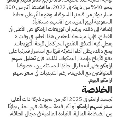
بنحو 40% من ذروته في 2022، ما أفقدها أكثر من 800
مليار دولار من قيمتها السوقية، وهو ما أثر على خطط
السعودية لبيع المزيد من الأسهم مستقبلًا.
إضافة إلى ذلك، ورغم أن
توزيعات ارامكو
هي الأعلى في
القطاع، فإنها مرشحة للخفض هذا العام، في وقت لا
يغطي فيه التدفق النقدي الحر كامل قيمة التوزيعات.
ومع ذلك، يظل أداء الشركة قويًا مع استمرار قدرتها على
دفع الأرباح وإصدار الصكوك. لذلك، فإن
تحليل سهم
ارامكو
يظهر أنه ما زال جاذبًا للمستثمرين، خصوصًا
المتوافقين مع الشريعة، رغم التذبذبات في
سعر سهم
ارامكو اليوم
.
الخلاصة
تجسد ارامكو في 2025 أكثر من مجرد شركة ذات
أعلى
سعر لسهم ارامكو
أو أكبر قيمة سوقية، فهي تمثل توازنًا
بين الضخامة المالية، القيادة العالمية في مجال الطاقة،