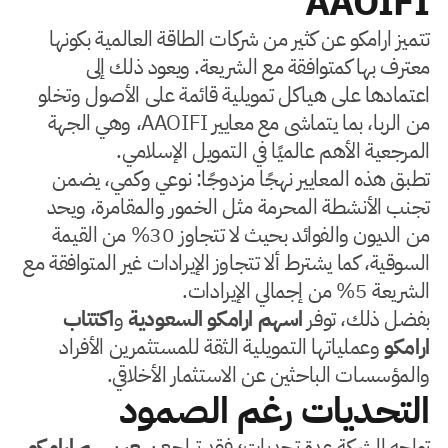
AAOIFI
تتميز ارامكو عن كثير من شركات الطاقة العالمية بكونها
معترف بها كمتوافقة مع الشريعة. ويعود ذلك إلى
اعتمادها على هياكل تمويلية قائمة على الأصول وتخلو
من الربا، بما يتماشى مع معايير AAOIFI، وهي الجهة
المرجعية الأهم عالميًا في التمويل الإسلامي.
تطبق هذه المعايير نهجًا مزدوجًا: نوعي وكمي، يضمن
تجنب الأنشطة المحرمة مثل الخمور والمقامرة، ويحد
من الديون والفوائد بحيث لا تتجاوز 30% من القيمة
السوقية، كما يشترط ألا تتجاوز الإيرادات غير المتوافقة مع
الشريعة 5% من إجمالي الإيرادات.
بفضل ذلك، توفر
اسهم ارامكو السعودية
و
اكتتاب
ارامكو
وعملياتها التمويلية الثقة للمستثمرين الأفراد
والمؤسسات الباحثين عن الاستثمار الأخلاقي.
التحديات رغم الصمود
تواجه الشركة عدة تحديات؛ فقد تراجع
سعر سهم ارامكو