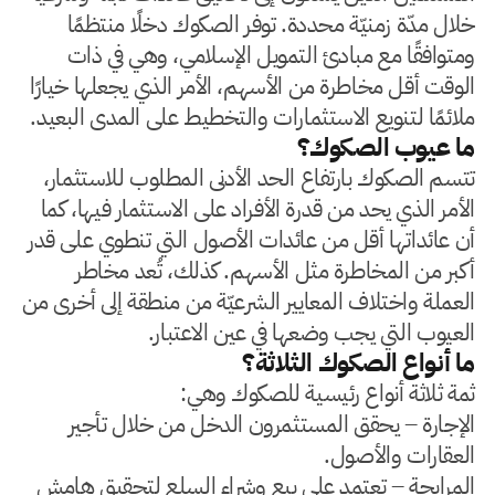
خلال مدّة زمنيّة محددة. توفر الصكوك دخلًا منتظمًا
ومتوافقًا مع مبادئ التمويل الإسلامي، وهي في ذات
الوقت أقل مخاطرة من الأسهم، الأمر الذي يجعلها خيارًا
ملائمًا لتنويع الاستثمارات والتخطيط على المدى البعيد.
ما عيوب الصكوك؟
تتسم الصكوك بارتفاع الحد الأدنى المطلوب للاستثمار،
الأمر الذي يحد من قدرة الأفراد على الاستثمار فيها، كما
أن عائداتها أقل من عائدات الأصول التي تنطوي على قدر
أكبر من المخاطرة مثل الأسهم. كذلك، تُعد مخاطر
العملة واختلاف المعايير الشرعيّة من منطقة إلى أخرى من
العيوب التي يجب وضعها في عين الاعتبار.
ما أنواع الصكوك الثلاثة؟
ثمة ثلاثة أنواع رئيسية للصكوك وهي:
الإجارة – يحقق المستثمرون الدخل من خلال تأجير
العقارات والأصول.
المرابحة – تعتمد على بيع وشراء السلع لتحقيق هامش