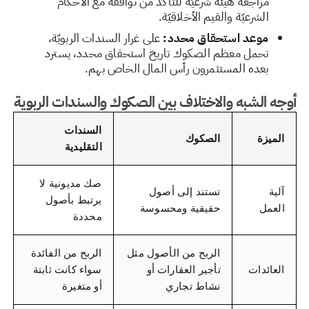
مراجعة هيئة شرعيّة للتأكد من توافقه مع الأحكام
الشرعيّة والقيم الأخلاقيّة.
موعد استحقاق محدد:
على غرار السندات الربويّة،
تحمل معظم الصكوك تاريخ استحقاق محدد، يسترد
بعده المستثمرون رأس المال الخاص بهم.
أوجه الشبه والاختلاف بين الصكوك والسندات الربوية
السندات
الميزة
الصكوك
التقليدية
صك مديونية لا
آلية
تستند إلى أصول
يرتبط بأصول
العمل
حقيقية ومحسوسة
محددة
الربح من الأصول مثل
الربح من الفائدة
العائدات
تأجير العقارات أو
سواء كانت ثابتة
نشاط تجاري
أو متغيرة