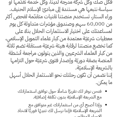
فكل صك وكل شركة مدرجة لدينا، وكل خدمة نقدّمها أو
سياسة نتبعها هي مستندة إلى مبادئ الإسلام الحنيف.
وراء الستار، تستخدم منصتنا تقنيات متقدّمة لفحص أكثر
من 60,000 سهم وصندوق مؤشرات متداولة كل يوم
لمساعدتك على اختيار الاستثمارات الحلال بناءً على
معطيات شرعيّة معتمدة من كبار علماء التمويل الإسلامي،
كما تخضع منصتنا لرقابة هيئة شرعيّة مستقلة تضم ثلاثة
من كبار العلماء الشرعيين والذين يتولون مراجعة أنشطة
المنصة بصفة دوريّة وإصدار فتوى شرعيّة حول التزامها
بالشريعة الإسلاميّة.
إننا نضمن أن تكون رحلتك نحو الاستثمار الحلال أسهل
ما يمكن.
فنحن نوفر لك تقريرًا شاملًا حول توافق استثماراتك
مع الشريعة الإسلاميّة بدون تكلفة إضافيّة.
وإذا أصبح أي من استثماراتك غير متوافق مع
الشريعة الإسلاميّة فإننا نرسل لك تنبيهًا فوريًا لاتخاذ
الإجراء المطلوب.