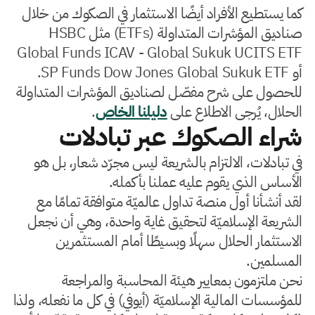
كما يستطيع الأفراد أيضًا الاستثمار في الصكوك من خلال
صناديق المؤشرات المتداولة (ETFs) مثل HSBC
Global Funds ICAV - Global Sukuk UCITS ETF
أو SP Funds Dow Jones Global Sukuk ETF.
للحصول على شرح مفصّل لصناديق المؤشرات المتداولة
الحلال، يُرجى الاطلاع على
دليلنا الخاص
.
شراء الصكوك عبر تبادلات
في تبادلات، الالتزام بالشريعة ليس مجرّد شعار، بل هو
الأساس الذي يقوم عليه عملنا بأكمله.
لقد أنشأنا أول منصة تداول عالميّة متوافقة تمامًا مع
الشريعة الإسلاميّة لتحقيق غاية واحدة، وهي أن نجعل
الاستثمار الحلال سهلًا وبسيطًا أمام المستثمرين
المسلمين.
نحن ملتزمون بمعايير هيئة المحاسبة والمراجعة
للمؤسسات المالية الإسلاميّة (أيوفي) في كل ما نفعله، ولذا