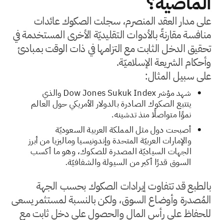
الماضية؟
على مدار العقد المنصرم، سجلت الصكوك عائدات
منافسة مقارنةً بالأدوات التقليديّة الأخرى المستخدمة في
تحقيق الدخل الثابت مع التزامها في ذات الوقت بمبادئ
وأحكام الشريعة الإسلاميّة.
على سبيل المثال:
شهد مؤشر Dow Jones Sukuk Index والذي
يتتبع الصكوك الصادرة بالدولار الأمريكي حول العالم
نموًا متواصلًا منذ تدشينه.
أصبحت دول مثل المملكة العربية السعوديّة
والإمارات العربيّة المتحدة وإندونيسيا وماليزيا من أبرز
الجهات السياديّة المصدرة للصكوك، وهو ما أكسب
السوق قدرًا أكبر من السيولة والشفافيّة.
بالطبع قد تتفاوت إيرادات الصكوك بحسب الجهة
المُصدرة وأوضاع السوق، ولكن بالنسبة لمستثمر يسعى
للحفاظ على رأس المال والحصول على دخل ثابت مع