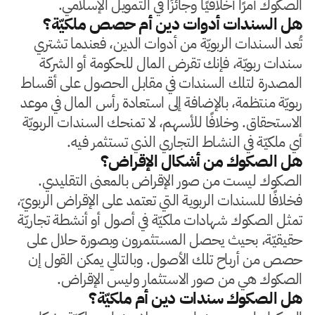
الصكوك أمرًا أخلاقيًا وجائزًا في التمويل الإسلامي.
هل السندات أدوات دين أم حصص ملكيّة؟
تُعد السندات الربويّة من أدوات الدين، فعندما تشتري
سندات ربويّة، فإنك تقرض المال للحكومة أو الشركة
المصدرة لتلك السندات في مقابل الحصول على أقساط
ربويّة منتظمة، بالإضافة إلى استعادة رأس المال في موعد
الاستحقاق. وخلافًا للأسهم، لا تمنحك السندات الربويّة
أي ملكيّة في النشاط التجاري الذي تستثمر فيه.
هل الصكوك من أشكال الإقراض؟
الصكوك ليست من صور الإقراض بالمعنى التقليدي.
فخلافًا للسندات الربوية التي تعتمد على الإقراض الربويّ،
تمثل الصكوك شهادات ملكيّة في أصول أو أنشطة تجاريّة
حقيقيّة، بحيث يحصل المستثمرون وبصورة حلال على
حصص من أرباح تلك الأصول. وبالتالي يمكن القول إن
الصكوك هي من صور الاستثمار وليس الإقراض.
هل الصكوك سندات دين أم ملكيّة؟