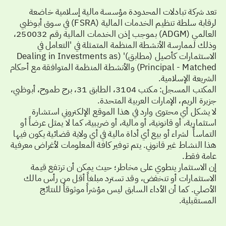
تعد شركة تبادلات المحدودة مؤسسة مالية إسلامية خاضعة
لرقابة سلطة تنظيم الخدمات المالية (FSRA) في سوق أبوظبي
العالمي (ADGM) بموجب إذن الخدمات المالية رقم 250032،
وذلك لممارسة الأنشطة المنظمة المتمثلة في 'التعامل في
الاستثمارات كأصيل (مطابق)' (Dealing in Investments as
Principal - Matched) والأنشطة المنظمة المتوافقة مع أحكام
الشريعة الإسلامية.
المكتب المسجل: مكتب 3104، الطابق 31، برج طموح، أبوظبي،
جزيرة الريم، الإمارات العربية المتحدة.
لا يشكل أي محتوى وارد في هذا الموقع الإلكتروني استشارة
استثمارية، أو قانونية، أو مالية، أو ضريبية، كما لا يمثل عرضاً أو
التماساً لشراء أو بيع أي أداة مالية في أي ولاية قضائية يكون فيها
هذا النشاط غير قانوني. يتم توفير كافة المعلومات لأغراض معرفية
عامة فقط.
إن الاستثمار ينطوي على مخاطر؛ حيث يمكن أن ترتفع قيمة
الاستثمارات أو تنخفض، وقد تسترد مبلغاً أقل من رأس مالك
الأصلي. كما أن الأداء السابق ليس مؤشراً موثوقاً للنتائج
المستقبلية.