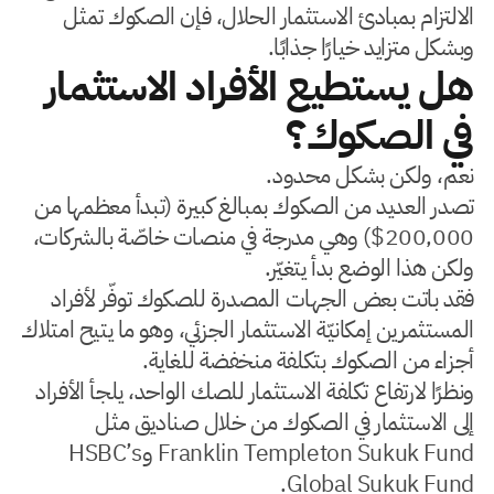
الالتزام بمبادئ الاستثمار الحلال، فإن الصكوك تمثل
وبشكل متزايد خيارًا جذابًا.
هل يستطيع الأفراد الاستثمار
في الصكوك؟
نعم، ولكن بشكل محدود.
تصدر العديد من الصكوك بمبالغ كبيرة (تبدأ معظمها من
200,000$) وهي مدرجة في منصات خاصّة بالشركات،
ولكن هذا الوضع بدأ يتغيّر.
فقد باتت بعض الجهات المصدرة للصكوك توفّر لأفراد
المستثمرين إمكانيّة الاستثمار الجزئي، وهو ما يتيح امتلاك
أجزاء من الصكوك بتكلفة منخفضة للغاية.
ونظرًا لارتفاع تكلفة الاستثمار للصك الواحد، يلجأ الأفراد
إلى الاستثمار في الصكوك من خلال صناديق مثل
Franklin Templeton Sukuk Fund وHSBC’s
Global Sukuk Fund.