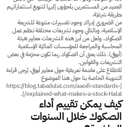
العديد من المستثمرين يلجؤون إليها لتنويع استثماراتهم
بطريقة شرعيّة.
من الضروري إدراك وجود تفسيرات متنوعة للشريعة
الإسلامية، وبالتالي وجود تشريعات مختلفة تنظم عمل
الصكوك، ولعل من أبرز هذه التشريعات معايير هيئة
المحاسبة والمراجعة للمؤسسات الماليّة الإسلامية
(أيوفي). ذلك يعني أن الصكوك ربما تكون محرّمة في بعض
التشريعات والقوانين.
للاطلاع على مقدمة تعريفيّة حول معايير أيوفي، يُرجى قراءة
التدوينة الخاصة بنا حول هذا الموضوع
[https://blog.tabadulat.com/aaoifi-standards-
explained-what-makes-a-stock-Halal/].
كيف يمكن تقييم أداء
الصكوك خلال السنوات