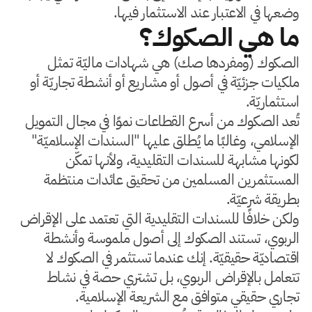
وضعها في الاعتبار عند الاستثمار فيها.
ما هي الصكوك؟
الصكوك (ومفردها صك) هي شهادات ماليّة تمثل
ملكيات جزئيّة في أصول أو مشاريع أو أنشطة تجاريّة أو
استثماريّة.
تُعد الصكوك من أسرع القطاعات نموًا في مجال التمويل
الإسلامي، وغالبًا ما يُطلق عليها "السندات الإسلاميّة"
لكونها مشابهة للسندات التقليدية، ولأنها تمكّن
المستثمرين المسلمين من تحقيق عائدات منتظمة
بطريقة شرعيّة.
ولكن خلافًا للسندات التقليدية التي تعتمد على الإقراض
الربوي، تستند الصكوك إلى أصول ملموسة وأنشطة
اقتصاديّة حقيقيّة. إنك عندما تستثمر في الصكوك لا
تتعامل بالإقراض الربوي، بل تشتري حصة في نشاط
تجاري حقيقي متوافق مع الشريعة الإسلامية.