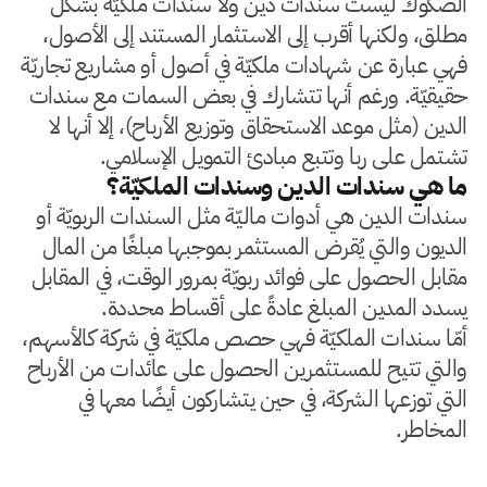
الصكوك ليست سندات دين ولا سندات ملكيّة بشكل
مطلق، ولكنها أقرب إلى الاستثمار المستند إلى الأصول،
فهي عبارة عن شهادات ملكيّة في أصول أو مشاريع تجاريّة
حقيقيّة. ورغم أنها تتشارك في بعض السمات مع سندات
الدين (مثل موعد الاستحقاق وتوزيع الأرباح)، إلا أنها لا
تشتمل على ربا وتتبع مبادئ التمويل الإسلامي.
ما هي سندات الدين وسندات الملكيّة؟
سندات الدين هي أدوات ماليّة مثل السندات الربويّة أو
الديون والتي يُقرض المستثمر بموجبها مبلغًا من المال
مقابل الحصول على فوائد ربويّة بمرور الوقت، في المقابل
يسدد المدين المبلغ عادةً على أقساط محددة.
أمّا سندات الملكيّة فهي حصص ملكيّة في شركة كالأسهم،
والتي تتيح للمستثمرين الحصول على عائدات من الأرباح
التي توزعها الشركة، في حين يتشاركون أيضًا معها في
المخاطر.