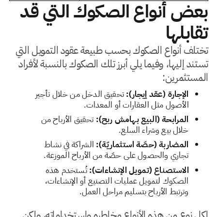
بعض أنواع الصكوك التي قد
تقابلها
تختلف أنواع الصكوك بحسب طبيعة عقود التمويل التي
تستند إليها، وفيما يلي أبرز تلك الصكوك بالنسبة لأفراد
المستثمرين:
الإجارة (عقد إيجار):
تحقيق الدخل من خلال تأجير
الأصول مثل العقارات أو المعدات.
المرابحة (البيع بهامش ربح):
تحقيق الأرباح من
خلال بيع وشراء السلع.
المضاربة (حصّة استثماريّة):
الشراكة في نشاط
تجاري والحصول على حصّة من الأرباح الموزعة.
الاستصناع (تمويل الإنشاءات):
تُستخدم هذه
الصكوك لتمويل عمليات التصنيع أو الإنشاءات،
وترتبط الأرباح بتسليم مراحل العمل.
لكل نوع من هذه الأنواع مخاطره واستخداماته، ولكن