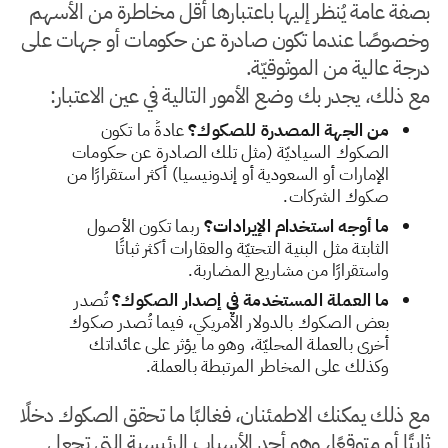
بصفة عامة يُنظر إليها باعتبارها أقل مخاطرة من الأسهم
وخصوصًا عندما تكون صادرة عن حكومات أو جهات على
درجة عالية من الموثوقيّة.
مع ذلك، يجدر بك وضع الأمور التالية في عين الاعتبار:
من الجهة المصدرة للصكوك؟
عادةً ما تكون
الصكوك السياديّة (مثل تلك الصادرة عن حكومات
الإمارات أو السعودية أو إندونيسيا) أكثر استقرارًا من
صكوك الشركات.
ما أوجه استخدام الإيرادات؟
ربما تكون الأصول
الثابتة مثل البنية التحتيّة والعقارات أكثر ثباتًا
واستقرارًا من مشاريع المضاربة.
ما العملة المستخدمة في إصدار الصكوك؟
تُصدر
بعض الصكوك بالدولار الأمريكي، فيما تُصدر صكوك
أخرى بالعملة المحليّة، وهو ما يؤثر على عائداتك
وكذلك على المخاطر المرتبطة بالعملة.
مع ذلك يمكنك الاطمئنان، فغالبًا ما تحقق الصكوك دخلًا
ثابتًا أو متوقعًا، وهو أحد الأسباب الرئيسية التي تجعل