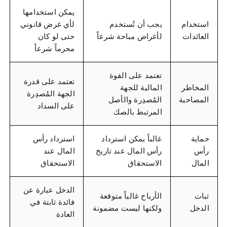
يمكن استخدامها
استخدام
يجب أن تُستخدم
لأي غرض قانوني
العائدات
لأغراض مباحة شرعاً
حتى لو كان
محرماً شرعاً
تعتمد على القوة
تعتمد على قدرة
المخاطر
المالية للجهة
الجهة المُصدِرة
المصاحبة
المُصدِرة والأصل
على السداد
المرتبط بالصك
حماية
غالباً يمكن استرداد
استرداد رأس
رأس
رأس المال عند تاريخ
المال عند
المال
الاستحقاق
الاستحقاق
الدخل عبارة عن
ثبات
الأرباح غالباً متوقعة
فائدة ثابتة في
الدخل
ولكنها ليست مضمونة
العادة