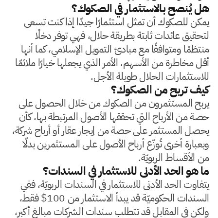
هل يُنصح بالاستثمار في الصكوك؟
يمكن للصكوك أن تمثل استثمارًا جيدًا إذا كنت تسعى
لتحقيق عائدات ثابتة بطريقة حلال، فهي توفر دخلًا
منتظمًا ومتوافقًا مع مبادئ التمويل الإسلامي، كما أنها
أقل مخاطرة من الأسهم، الأمر الذي يجعلها خيارًا ملائمًا
للاستثمارات الحلال طويلة الأجل.
كيف تربح من الصكوك؟
يربح المستثمرون من الصكوك من خلال الحصول على
حصة من الأرباح التي تحققها الأصول المرتبطة بها، كأن
يحصل المستثمر على حصة من إيجار عقار أو أرباح شركة،
وبعبارة أخرى تُوزّع أرباح الأصول على المستثمرين بدلًا
من الأقساط الربويّة.
ما هو الحد الأدنى للاستثمار في السندات؟
يتفاوت الحد الأدنى للاستثمار في السندات الربويّة، ففي
السندات الحكوميّة قد يبدأ الاستثمار من 100$ فقط،
ولكن في المقابل قد تتطلب سندات الشركات مبالغ أكبر،