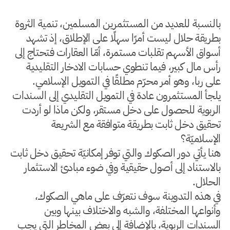
بالنسبة للعديد من المستثمرين المسلمين، تنمية الثروة
بطريقة حلال ليست أمرًا سهلًا على الإطلاق، إذ تشهد
أسواق الأسهم تقلبات مستمرة، أمّا العقارات فتحتاج إلى
رأس مال كبير، فيما تنطوي حسابات الادخار التقليدية
على ربا، وهو أمر محرّم مطلقًا في التمويل الإسلامي.
يلجأ المستثمرون عادة في التمويل التقليدي إلى السندات
الربوية للحصول على دخل مستقر، ولكن ماذا لو أردت
تحقيق دخل ثابت بطريقة متوافقة مع الشريعة
الإسلاميّة؟
هنا يأتي دور الصكوك والتي توفر إمكانيّة تحقيق دخل ثابت
بالاستناد إلى أصول حقيقية وفي ضوء مبادئ الاستثمار
الحلال.
في هذه التدوينة سوف نتعرّف على ماهي الصكوك،
وأنواعها المختلفة، والشبه والاختلاف بينها وبين
السندات الربوية، بالإضافة إلى بعض المخاطر التي يجب