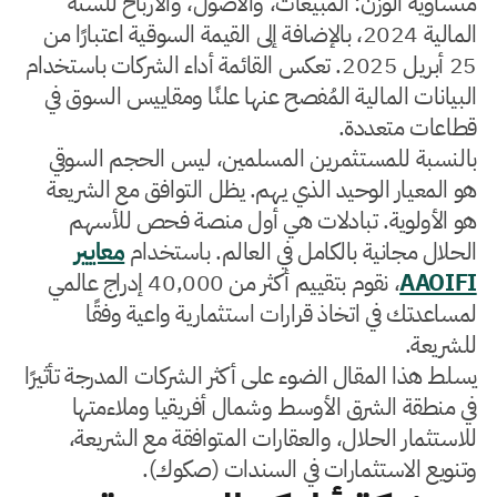
متساوية الوزن: المبيعات، والأصول، والأرباح للسنة
المالية 2024، بالإضافة إلى القيمة السوقية اعتبارًا من
25 أبريل 2025. تعكس القائمة أداء الشركات باستخدام
البيانات المالية المُفصح عنها علنًا ومقاييس السوق في
قطاعات متعددة.
بالنسبة للمستثمرين المسلمين، ليس الحجم السوقي
هو المعيار الوحيد الذي يهم. يظل التوافق مع الشريعة
هو الأولوية. تبادلات هي أول منصة فحص للأسهم
الحلال مجانية بالكامل في العالم. باستخدام
معايير
AAOIFI
، نقوم بتقييم أكثر من 40,000 إدراج عالمي
لمساعدتك في اتخاذ قرارات استثمارية واعية وفقًا
للشريعة.
يسلط هذا المقال الضوء على أكثر الشركات المدرجة تأثيرًا
في منطقة الشرق الأوسط وشمال أفريقيا وملاءمتها
للاستثمار الحلال، والعقارات المتوافقة مع الشريعة،
وتنويع الاستثمارات في السندات (صكوك).