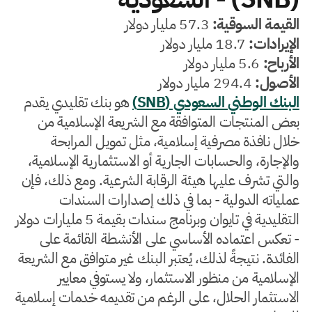
القيمة السوقية:
57.3 مليار دولار
الإيرادات:
18.7 مليار دولار
الأرباح:
5.6 مليار دولار
الأصول:
294.4 مليار دولار
البنك الوطني السعودي (SNB)
هو بنك تقليدي يقدم
بعض المنتجات المتوافقة مع الشريعة الإسلامية من
خلال نافذة مصرفية إسلامية، مثل تمويل المرابحة
والإجارة، والحسابات الجارية أو الاستثمارية الإسلامية،
والتي تشرف عليها هيئة الرقابة الشرعية. ومع ذلك، فإن
عملياته الدولية - بما في ذلك إصدارات السندات
التقليدية في تايوان وبرنامج سندات بقيمة 5 مليارات دولار
- تعكس اعتماده الأساسي على الأنشطة القائمة على
الفائدة. نتيجةً لذلك، يُعتبر البنك غير متوافق مع الشريعة
الإسلامية من منظور الاستثمار، ولا يستوفي معايير
الاستثمار الحلال، على الرغم من تقديمه خدمات إسلامية