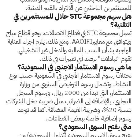
للمستثمرين الباحثين عن الالتزام بالقيم الدينية.
هل سهم مجموعة STC حلال للمستثمرين في
التقنية؟
تعمل مجموعة STC في قطاع الاتصالات، وهو قطاع مباح
ويتوافق مع معاييرAAOIFI. ومع ذلك، يلزم إجراء العناية
الواجبة بشأن النسب المالية والدخل غير التشغيلي.
تقوم "تبادلات" برصد أي تغييرات في ذلك.
ما هي رسوم الاستثمار الاجنبي في السعودية؟
تختلف رسوم الاستثمار الأجنبي في السعودية حسب نوع
النشاط. وتشمل رسوم الترخيص السنوي من وزارة
الاستثمار، التي تبدأ من 2000 ريال، ورسوم السجل
التجاري، بالإضافة إلى الضرائب مثل ضريبة دخل الشركات
بنسبة 20%، وضريبة القيمة المضافة. كما قد توجد
رسوم إضافية خاصة ببعض القطاعات.
متى يفتح السوق السعودي؟
يفتح سوق الاسهم السعودية (تداول السعودية) من