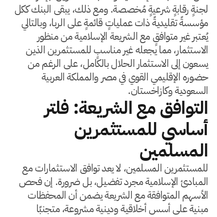
لجنةٍ رقابةٍ شرعيةٍ مُخصصة. ومع ذلك، يبقى البنك ككل
مؤسسةً تقليديةً ذات عملياتٍ قائمةٍ على الربا، وبالتالي
يُعتبر غير متوافقٍ مع الشريعة الإسلامية من منظور
الاستثمار، مما يجعله غير مناسبٍ للمستثمرين الذين
يسعون إلى الاستثمار الحلال بالكامل، على الرغم من
حضوره الإقليمي القوي في مصر والمملكة العربية
السعودية وكازاخستان.
التوافق مع الشريعة: فلتر
أساسي للمستثمرين
المسلمين
للمستثمرين المسلمين، لا يعد توافق الاستثمارات مع
المبادئ الإسلامية مجرد تفضيل، بل ضرورة. إن فحص
الأسهم المتوافقة مع الشريعة يضمن أن المحفظات
مبنية على أسس أخلاقية ودينية مشروعة، متجنبًا