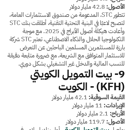
الأصول:
42.8 مليار دولار
تتطور STC، المدعومة من صندوق الاستثمارات العامة،
لتصبح لاعبًا في البنية التحتية التقنية، أطلقت بنك STC
وأعادت هيكلة أصول الأبراج في 2025. مع موجة
التكنولوجيا الحلال والذكاء الاصطناعي، تعتبر STC شركة
بارزة للمستثمرين المسلمين الباحثين عن التعرض
للاستثمار المتوافق مع الشريعة، مع ضرورة متابعة دقيقة
للنسب المالية والدخل غير التشغيلي بشكل دوري.
9- بيت التمويل الكويتي
(KFH) - الكويت
القيمة السوقية:
42.1 مليار دولار
الإيرادات:
11 مليار دولار
الأرباح:
2.1 مليار دولار
الأصول:
119.7 مليار دولار
يواصل
بيت التمويل الكويتي
، أول بنك إسلامي في