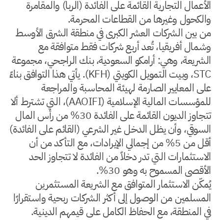
الأعمال التجارية القائمة على الفائدة (الربا) والمقامرة
والكحول وغيرها من القطاعات المحرمة.
من بين الشركات العشر الكبرى في منطقة الشرق الأوسط
وشمال أفريقيا، تُعد أربع شركات فقط متوافقة مع
الشريعة، وهي: أرامكو السعودية، بنك الراجحي، مجموعة
STC، وبيت التمويل الكويتي (KFH). يأتي هذا التوافق بناءً
على المعايير الصارمة لهيئة المحاسبة والمراجعة
للمؤسسات المالية الإسلامية (AAOIFI)، التي تشترط ألا
تتجاوز الديون القائمة على الفائدة 30% من رأس المال
السوقي، وأن يظل الدخل غير الشرعي (القائم على الفائدة)
أقل من 5% من إجمالي الإيرادات، مع التأكد من أن
الاستثمارات التي تدر دخلاً من الفائدة لا تتجاوز الحد
الأقصى المسموح به وهو 30%.
يُمكّن الاستثمار المتوافق مع الشريعة المستثمرين
المسلمين من الوصول إلى أكثر الشركات ربحية واستقرارًا
في المنطقة، مع الحفاظ الكامل على قيمهم الدينية.