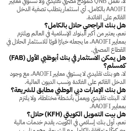
لا، تعمل QNB كنموذج مصرفي تقليدي ولا تستوفي معايير
AAOIFI بالكامل. أي استثمار يتطلب تصفية الدخل
القائم على الفائدة.
هل بنك الراجحي حلال بالكامل؟
نعم، يعتبر من أكبر البنوك الإسلامية في العالم ويلتزم
بمعايير AAOIFI، ما يجعله خيارًا قويًا للاستثمار الحلال في
القطاع المصرفي.
هل يمكن الاستثمار في بنك أبوظبي الأول (FAB)
كمسلم؟
لا، هو بنك تقليدي لا يستوفي معايير AAOIFI، مع وجود
الدخل القائم على الفائدة ونسب الديون العالية.
هل بنك الإمارات دبي الوطني مطابق للشريعة؟
لا، البنك تقليدي ويعمل بأنشطة مختلطة، ولا يلتزم
بمعايير AAOIFI.
هل بيت التمويل الكويتي (KFH) حلال؟
نعم، أول بنك إسلامي في الكويت، يقدم خدمات مالية
وصكوكًا متوافقة بالكامل مع الشريعة، وهو مناسب