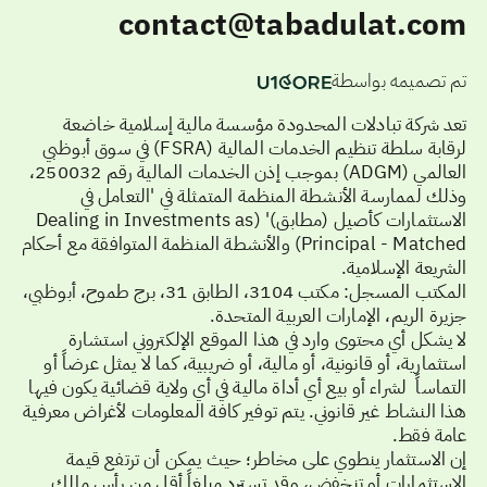
contact@tabadulat.com
تم تصميمه بواسطة
تعد شركة تبادلات المحدودة مؤسسة مالية إسلامية خاضعة
لرقابة سلطة تنظيم الخدمات المالية (FSRA) في سوق أبوظبي
العالمي (ADGM) بموجب إذن الخدمات المالية رقم 250032،
وذلك لممارسة الأنشطة المنظمة المتمثلة في 'التعامل في
الاستثمارات كأصيل (مطابق)' (Dealing in Investments as
Principal - Matched) والأنشطة المنظمة المتوافقة مع أحكام
الشريعة الإسلامية.
المكتب المسجل: مكتب 3104، الطابق 31، برج طموح، أبوظبي،
جزيرة الريم، الإمارات العربية المتحدة.
لا يشكل أي محتوى وارد في هذا الموقع الإلكتروني استشارة
استثمارية، أو قانونية، أو مالية، أو ضريبية، كما لا يمثل عرضاً أو
التماساً لشراء أو بيع أي أداة مالية في أي ولاية قضائية يكون فيها
هذا النشاط غير قانوني. يتم توفير كافة المعلومات لأغراض معرفية
عامة فقط.
إن الاستثمار ينطوي على مخاطر؛ حيث يمكن أن ترتفع قيمة
الاستثمارات أو تنخفض، وقد تسترد مبلغاً أقل من رأس مالك