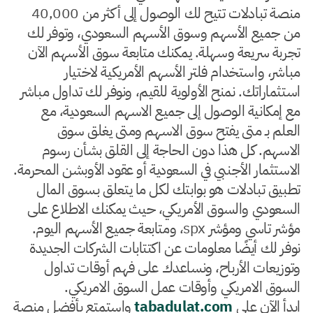
منصة تبادلات تتيح لك الوصول إلى أكثر من 40,000
من جميع الأسهم وسوق الأسهم السعودي، وتوفر لك
تجربة سريعة وسهلة. يمكنك متابعة سوق الأسهم الآن
مباشر، واستخدام فلتر الأسهم الأمريكية لاختيار
استثماراتك. نمنح الأولوية للقيم، ونوفر لك تداول مباشر
مع إمكانية الوصول إلى جميع الاسهم السعودية، مع
العلم بـ متى يفتح سوق الاسهم ومتى يغلق سوق
الاسهم. كل هذا دون الحاجة إلى القلق بشأن رسوم
الاستثمار الأجنبي في السعودية أو عقود الأوبشن المحرمة.
تطبيق تبادلات هو بوابتك لكل ما يتعلق بـسوق المال
السعودي والسوق الأمريكي، حيث يمكنك الاطلاع على
مؤشر تاسي ومؤشر spx، ومتابعة جميع الأسهم اليوم.
نوفر لك أيضًا معلومات عن اكتتابات الشركات الجديدة
وتوزيعات الأرباح، ونساعدك على فهم أوقات تداول
السوق الامريكي وأوقات عمل السوق الامريكي.
ابدأ الآن على
tabadulat.com
واستمتع بأفضل منصة